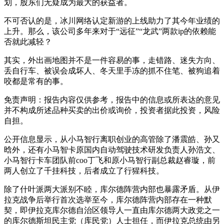
划，股东们无疑成为最大的获益者。
不可否认的是，冰川网络认定新游的上线助力了其今年业绩的
上升。那么，该公司多年来对于“远征”“龙武”两款ip的依赖能
否就此减轻？
其实，外出画地图并不是一件容易的事，走错路、迷失方向、
丢自行车、被误会成坏人、冬天里手冻的抓不住笔、被狗追着
咬都是常有的事。
免责声明：报告内容仅供参考，报告中的信息或所表达的意见
并不构成所述品种买卖的出价或询价，投资者据此投资，风险
自担。
公开信息显示，从小马智行离职创业的高管除了潘震皓、孙又
晗外，还有小马智卡原国内自动驾驶技术研发负责人孙浩文、
小马智行卡车团队前coo丁飞和原小马智行副总裁赵睿璇，前
两人创立了千挂科技，后者成立了行猩科技。
除了什叶派两大派别不睦，库尔德阵营内部也暴露矛盾。从伊
拉克战争后举行首次选举至今，库尔德阵营内部存在一种默
契，即伊拉克库尔德自治区领导人一直由库尔德两大政党之一
的库尔德斯坦民主党（库民党）人士担任，而伊拉克总统由另