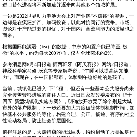
进口替代进程将不断加速并逐步向其他多个领域扩展。
一边是2022世界动力电池大会上对产业链“不赚钱”的哭诉，一
边却是在疯狂扩产、加码投资，以此对抗同行的竞争。市场、
舆论对于产能过剩的担忧，对于国内厂商盈利能力的质疑也之
而来。
根据国际能源署（iea）的数据，中东的闲置产能已降至“极
微”的水平，约为每天200万桶，仅占全球需求的2%。
参考消息网8月4日报道 据西班牙《阿贝赛报》网站2日报道，
神经科学家马修·沃克等专家解释说，“午睡可以提高认知能
力”。而现在，在中国邯郸市，体验到午睡好处的是孩子。
当前，城镇化已进入“下半程”，但还有一些基本公共服务尚未
完全覆盖转移进城的常住人口。近日国家发改委发布的《“十
四五”新型城镇化实施方案》，明确放开放宽了除个别超大城
市外的落户限制，下一步还要加大力度破除体制机制弊端，加
快基本公共服务均等化，构建合理、公正、畅通、有序的社会
性流动格局，防止社会阶层固化。
值得注意的是，大赚特赚的能源巨头，纷纷启动了股票回购计