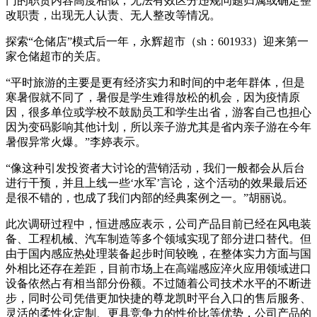
门的职责内容高度相似，无法有效区分违规问题归属或确定整
改职责，出现无人认责、无人整改等情况。
探索“仓储店”模式后一年，永辉超市（sh：601933）迎来第一
家仓储超市的关店。
“平时旅游的主要是更有经济实力和时间的中老年群体，但是
寒暑假就不同了，暑假是学生难得放松的机会，因为疫情原
因，很多单位或学校不鼓励员工和学生出省，游客自己也担心
因为变码影响其他计划，所以亲子游尤其是省内亲子游在今年
暑假异常火爆。”李婷表示。
“像这种引发投资者大讨论的营销活动，我们一般都会从后台
进行干预，并且上线一些‘水军’言论，这个活动的效果最后还
是很不错的，也成了我们内部的经典案例之一。”胡丽说。
此次调研过程中，恒进感应表示，公司产品目前已经在风电装
备、工程机械、汽车制造等多个领域实现了部分进口替代。但
由于国内感应热处理装备起步时间较晚，在整体实力方面与国
外相比还存在差距，目前市场上在高端感应淬火应用领域进口
设备依然占有相当部分份额。不过随着公司技术水平的不断进
步，同时公司凭借更加快捷的尊龙凯时平台入口的售后服务、
灵活的柔性化定制、更具竞争力的性价比等优势，公司产品的