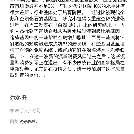
苗市场渗透率不足3%，与国外发达国家40%的水平还有
很大差距，行业整体处于培育阶段。，通过比较现代企
鹅和企鹅化石的基因组，研究小组得以重建企鹅的进化
过程。在周二发表在《自然·通讯》上的研究结果中，研
究人员找到了帮助企鹅从温暖水域过渡到极地的基因。
这些基因中的一些帮助企鹅增加脂肪，而另一些则将它
们萎缩的翅膀塑造成流线型的鳍状肢。有些基因甚至增
强了企鹅的免疫系统，或帮助它们在深海潜水时忍受低
氧。 ➢，在这一波新的流量消费风口过去之后，这些流
量型消费实际上在退出，有不少传统行业的竞争格局在
重新改善，尤其是在疫情之后，进一步加剧了这些流量
型消费的退出。。
尔冬升
发表于3小时前
:
回复
公孙轩辕