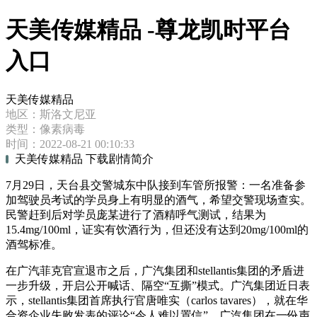
天美传媒精品 -尊龙凯时平台
入口
天美传媒精品
地区：斯洛文尼亚
类型：像素病毒
时间：2022-08-21 00:10:33
天美传媒精品 下载剧情简介
7月29日，天台县交警城东中队接到车管所报警：一名准备参
加驾驶员考试的学员身上有明显的酒气，希望交警现场查实。
民警赶到后对学员庞某进行了酒精呼气测试，结果为
15.4mg/100ml，证实有饮酒行为，但还没有达到20mg/100ml的
酒驾标准。
在广汽菲克官宣退市之后，广汽集团和stellantis集团的矛盾进
一步升级，开启公开喊话、隔空“互撕”模式。广汽集团近日表
示，stellantis集团首席执行官唐唯实（carlos tavares），就在华
合资企业失败发表的评论“令人难以置信”。广汽集团在一份声