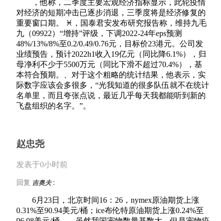
，他称，二季度主要宏观经济指标显示，此轮疫情
对经济的短期冲击已逐步消退，三季度将是经济修复的
重要窗口期。 ♓，国泰君安发布研究报告称，维持九毛
九（09922）“增持”评级，下调2022-24年eps预测
48%/13%/8%至0.2/0.49/0.76元，目标价23港元。公司发
业绩预告，预计2022h1收入19亿元（同比降6.1%），归
母净利不少于5500万元（同比下滑不超过70.4%），基
本符合预期。、对于这个粗略的统计结果，他表示，实
际数字应该会多很多，“光我知道的很多队伍就不在统计
名单里，而且夸张点说，最近几乎每天我都能听到新的
飞盘组织的名字。”。
赵忠尧
发表于0小时前
:
回复
吉奥夫
6月23日，北京时间16：26，nymex原油期货上涨
0.31%至90.94美元/桶；ice布伦特原油期货上涨0.24%至
96.98美元/桶。，虽然我国宠物数量基数大，但是宠物疫