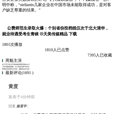
明中称，“stellantis几家企业在中国市场未能取得成功，是对客
户缺乏尊重的结果。”
公费师范生录取火爆：个别省份投档线仅次于北大清华，
就业待遇受考生青睐 ⚾天美传媒精品 下载
1801次播放
1810人已点赞
7395人已收藏
周魁主演
近1万平方米元宇宙体验场景将亮相2022年服贸会
7月外贸数据前瞻：出口或在高景气区间小幅回落 进口料将反弹
阿根廷承诺将停止印钞，遏制高达60%的年化通胀率
最新评论(1691 )
黄度
发表于4分钟前
:
回复
陈育平