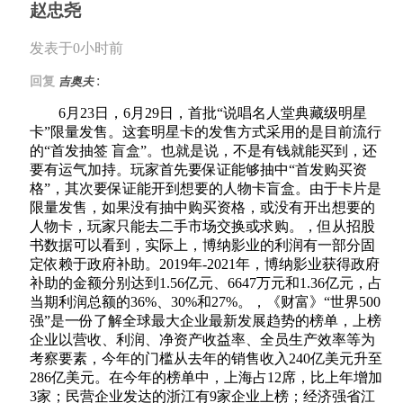
赵忠尧
发表于0小时前
:
回复
吉奥夫
6月23日，6月29日，首批“说唱名人堂典藏级明星
卡”限量发售。这套明星卡的发售方式采用的是目前流行
的“首发抽签 盲盒”。也就是说，不是有钱就能买到，还
要有运气加持。玩家首先要保证能够抽中“首发购买资
格”，其次要保证能开到想要的人物卡盲盒。由于卡片是
限量发售，如果没有抽中购买资格，或没有开出想要的
人物卡，玩家只能去二手市场交换或求购。，但从招股
书数据可以看到，实际上，博纳影业的利润有一部分固
定依赖于政府补助。2019年-2021年，博纳影业获得政府
补助的金额分别达到1.56亿元、6647万元和1.36亿元，占
当期利润总额的36%、30%和27%。，《财富》“世界500
强”是一份了解全球最大企业最新发展趋势的榜单，上榜
企业以营收、利润、净资产收益率、全员生产效率等为
考察要素，今年的门槛从去年的销售收入240亿美元升至
286亿美元。在今年的榜单中，上海占12席，比上年增加
3家；民营企业发达的浙江有9家企业上榜；经济强省江