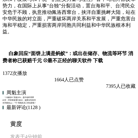
势力，在国际上从事“台独”分裂活动，置台海和平、台湾民众
安危于不顾，执意推动佩洛西窜台，挟洋自重挑衅大陆，站在
中华民族的对立面，严重破坏两岸关系和平发展，严重危害台
海和平稳定，严重损害两岸同胞共同利益和中华民族根本利
益。
白象回应“面饼上满是蚂蚁”：或出在储存、物流等环节 消
费者称已获赔千元 ⚾最不正经的聊天软件 下载
1372次播放
1664人已点赞
7395人已收藏
周魁主演
“21融创01”跌超20%，盘中临时停牌
白宫：拜登将签署行政令，保障女性跨州堕胎权利
光华股份ipo：“巧”用残疾员工美化财报 毛利率畸高或存费用体外转移
最新评论(1128 )
黄度
发表于4分钟前