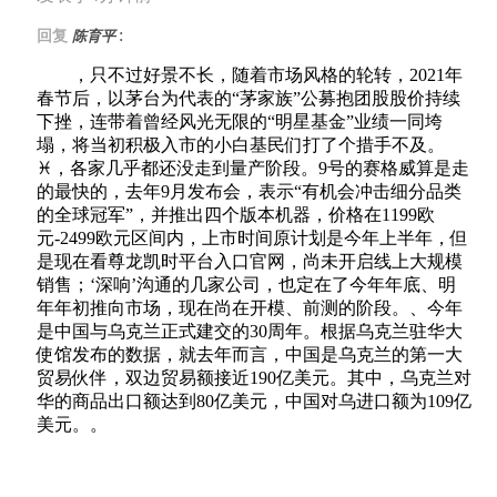
:
回复
陈育平
，只不过好景不长，随着市场风格的轮转，2021年
春节后，以茅台为代表的“茅家族”公募抱团股股价持续
下挫，连带着曾经风光无限的“明星基金”业绩一同垮
塌，将当初积极入市的小白基民们打了个措手不及。
♓，各家几乎都还没走到量产阶段。9号的赛格威算是走
的最快的，去年9月发布会，表示“有机会冲击细分品类
的全球冠军”，并推出四个版本机器，价格在1199欧
元-2499欧元区间内，上市时间原计划是今年上半年，但
是现在看尊龙凯时平台入口官网，尚未开启线上大规模
销售；‘深响’沟通的几家公司，也定在了今年年底、明
年年初推向市场，现在尚在开模、前测的阶段。、今年
是中国与乌克兰正式建交的30周年。根据乌克兰驻华大
使馆发布的数据，就去年而言，中国是乌克兰的第一大
贸易伙伴，双边贸易额接近190亿美元。其中，乌克兰对
华的商品出口额达到80亿美元，中国对乌进口额为109亿
美元。。