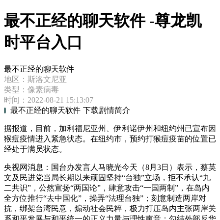
最不正经的聊天软件 -尊龙凯
时平台入口
最不正经的聊天软件
地区：斯洛文尼亚
类型：像素病毒
时间：2022-08-21 15:13:07
最不正经的聊天软件 下载剧情简介
据报道，目前，加利福尼亚州、伊利诺伊州和纽约州已宣布因
猴痘疫情进入紧急状态。在纽约市，预约打猴痘疫苗的位置已
经处于满员状态。
央视网消息：国台办发言人马晓光今天（8月3日）表示，蔡英
文及民进党当局长期以来顽固坚持“台独”立场，拒不承认“九
二共识”，公然宣扬“两国论”，肆意攻击“一国两制”，在岛内
全方位推行“去中国化”，操弄“法理台独”；刻意制造两岸对
抗，绑架台湾民意，煽动社会民粹，极力打压岛内主张两岸关
系和平发展与和平统一的正义力量与理性声音；勾结外部反华