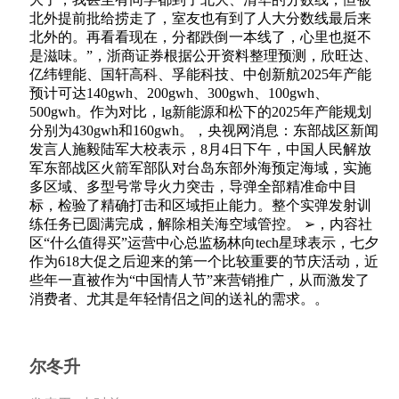
北外提前批给捞走了，室友也有到了人大分数线最后来
北外的。再看看现在，分都跌倒一本线了，心里也挺不
是滋味。”，浙商证券根据公开资料整理预测，欣旺达、
亿纬锂能、国轩高科、孚能科技、中创新航2025年产能
预计可达140gwh、200gwh、300gwh、100gwh、
500gwh。作为对比，lg新能源和松下的2025年产能规划
分别为430gwh和160gwh。，央视网消息：东部战区新闻
发言人施毅陆军大校表示，8月4日下午，中国人民解放
军东部战区火箭军部队对台岛东部外海预定海域，实施
多区域、多型号常导火力突击，导弹全部精准命中目
标，检验了精确打击和区域拒止能力。整个实弹发射训
练任务已圆满完成，解除相关海空域管控。 ➢，内容社
区“什么值得买”运营中心总监杨林向tech星球表示，七夕
作为618大促之后迎来的第一个比较重要的节庆活动，近
些年一直被作为“中国情人节”来营销推广，从而激发了
消费者、尤其是年轻情侣之间的送礼的需求。。
尔冬升