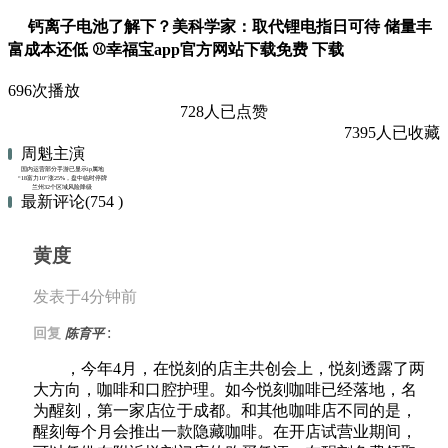
钙离子电池了解下？美科学家：取代锂电指日可待 储量丰
富成本还低 ⚾幸福宝app官方网站下载免费 下载
696次播放
728人已点赞
7395人已收藏
周魁主演
国内运营部分手游已显示ip属地
“18富力10”涨25%，盘中临时停牌
兰州32个区域风险降级
最新评论(754 )
黄度
发表于4分钟前
:
回复
陈育平
，今年4月，在悦刻的店主共创会上，悦刻透露了两
大方向，咖啡和口腔护理。如今悦刻咖啡已经落地，名
为醒刻，第一家店位于成都。和其他咖啡店不同的是，
醒刻每个月会推出一款隐藏咖啡。在开店试营业期间，