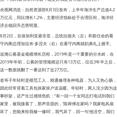
央视网消息：自然资源部8月3日发布，上半年海洋生产总值4.2
万亿元，同比增长1.2%，主要经济指标处于合理区间，海洋经
济企稳回升态势明显。
8月2日，在保加利亚索非亚，总统拉德夫（左）和新任命的看
守内阁总理加拉布·多涅夫（右）在看守内阁就职典礼上握手。
追溯公募基金规模增长历程，2019年是一个重要的分水岭，在
2019年年初，公募的管理规模还只有13万亿，仅仅3年半之后，
这一数据就翻了一番达到了近27万亿。
老爷子年轻时是模范工人，精通修理各种电器，为人又热心肠，
因此经常背着工具包挨家挨户送温暖。年轻时，两人没少因为这
事吵架，还产生过感情危机：“有一回一个女同志打电话到我们
家里，被我接着了，那声音甜的，‘陈师傅在家吗？我家电风扇
坏了，您能来给我修一修吗’，我气坏了，回一句‘他没空，我们