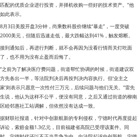
匹配的优质企业进行投资，并择机收购一些好的技术资产。”他
如此表示。
8月3日美股开盘3分钟，尚乘数科股价继续“暴走”，一度突破
2000美元，但随后迅速走低，最大跌幅达到41%，触发熔断。
接到通知后，再进行判断，就不会再因为没看行情而关灯吃面
了，也不用为没有止盈而后悔了。
“之前为了解决医疗费问题，街道帮忙协调的时候，街道建议双
方先各出一半，等法院判决后再按判决内容执行。但‘业主之
家’则表示只愿意一次性付三万元，后续问题与他们无关。”雷先
生说，他认为这样不公平，便没有同意，之后又通过街道的柳南
区睦邻惠社工站调解，但依然没有达成一致。
据财联社报道，针对中创新航新的专利侵权，宁德时代再度提起
诉讼，索赔金额1.3亿元，目前福建省高院已受理该案件。同
时，宁德时代还以不正当竞争为由，向法院起诉中创新航。宁德