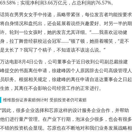
69.58%；实现净利润3.66万亿元，占总利润的76.57%。
话筒在男男女女手中传递，虽略带紧张，每位发言者均能按要求
将自身情况和盘托出，还会延展着说些兴趣爱好、对另一半的期
许。轮到一位女孩时，她的发言尤其详细。“……我喜欢运动健
身，拉丁舞曾经获校运会冠军……”顿了顿，她捂着嘴笑，“是不
是太长了？我写了个稿子，不知道该不该这么说。”
万达电影8月4日公告，公司董事会于近日收到公司副总裁徐建
峰提交的书面离任申请，徐建峰因个人原因辞去公司高级管理人
员职务。根据相关规定，徐建峰的离任申请自送达董事会之日起
生效，其离任不会影响公司经营工作的正常进行。
维维股份证券索赔倒计时 受损投资者仍可索赔
“因此，很多企业选择和芯原这样的设计服务企业合作，并帮助
他们进行量产管理。在产业下行期，泡沫会少很多，也会有很多
不错的投资机会显现。芯原也在不断地对和我们业务发展战略相