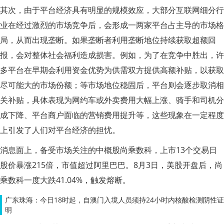
其次，由于平台经济具有明显的规模效应，大部分互联网细分行
业在经过激烈的市场竞争后，会形成一两家平台占主导的市场格
局，从而出现垄断。如果垄断者利用垄断地位持续获取超额回
报，会对整体社会福利造成损害。例如，为了在竞争中胜出，许
多平台在早期会利用资金优势为供需双方提供高额补贴，以获取
尽可能大的市场份额；等市场地位稳固后，平台则会逐步取消相
关补贴，具体表现为网约车或外卖费用大幅上涨、骑手和司机分
成下降、平台商户面临的营销费用提升等，这些现象在一定程度
上引发了人们对平台经济的担忧。
消息面上，备受市场关注的中概股尚乘数科，上市13个交易日
股价暴涨215倍，市值超过阿里巴巴。8月3日，美股开盘后，尚
乘数科一度大跌41.04%，触发熔断。
广东珠海：今日18时起，自澳门入境人员须持24小时内核酸检测阴性证
明