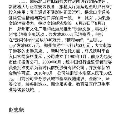
，三、因拱北口岸旧旅检大厅封闭进行消防改造，
新旅检大厅正在安装设备，旅检大厅须延迟至8月5日6时
投入使用；客车通道不受影响正常运行。拱北口岸通关
健康管理措施与其他口岸保持一致。 ♓，比如，为刺激
文旅消费潜力、拉动文旅经济增长，6月29日至8月31
日，郑州市文化广电和旅游局推出“乐游文旅，惠在郑
州”促消费专项活动，共发放2000万元消费券，包括
在“云闪付app”发放1340万元，“携程app”、“去哪儿
app”发放600万元、郑州旅游年卡补贴60万元，大大刺激
了游客的出游意愿。、新时代信托方面，尊龙凯时平台
入口官网资料显示，公司成立于1987年1月，前身为包头
市信托投资公司。2009年6月，经中国银行业监督管理委
员会批准更名为新时代信托股份有限公司，并换领新的
金融许可证。2016年8月，公司注册资本增至人民币60亿
元。目前公司业务涉及城市基础设施建设、金融业、证
券投资、装备制造业、商业服务业、教育及医疗卫生事
业等诸多领域。。
赵忠尧