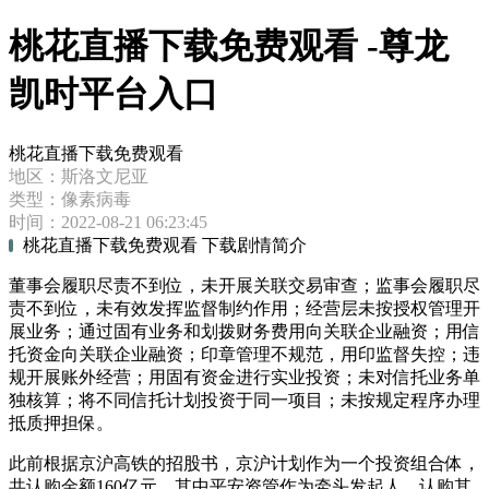
桃花直播下载免费观看 -尊龙
凯时平台入口
桃花直播下载免费观看
地区：斯洛文尼亚
类型：像素病毒
时间：2022-08-21 06:23:45
桃花直播下载免费观看 下载剧情简介
董事会履职尽责不到位，未开展关联交易审查；监事会履职尽
责不到位，未有效发挥监督制约作用；经营层未按授权管理开
展业务；通过固有业务和划拨财务费用向关联企业融资；用信
托资金向关联企业融资；印章管理不规范，用印监督失控；违
规开展账外经营；用固有资金进行实业投资；未对信托业务单
独核算；将不同信托计划投资于同一项目；未按规定程序办理
抵质押担保。
此前根据京沪高铁的招股书，京沪计划作为一个投资组合体，
共认购金额160亿元。其中平安资管作为牵头发起人，认购其