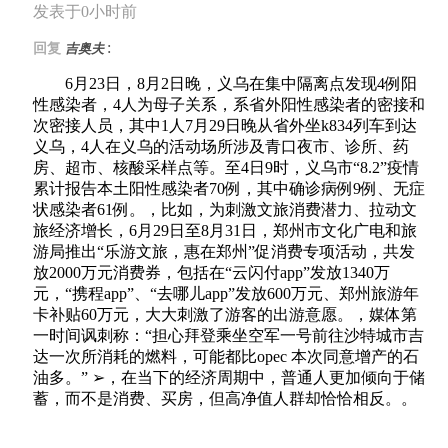
发表于0小时前
:
回复
吉奥夫
6月23日，8月2日晚，义乌在集中隔离点发现4例阳
性感染者，4人为母子关系，系省外阳性感染者的密接和
次密接人员，其中1人7月29日晚从省外坐k834列车到达
义乌，4人在义乌的活动场所涉及青口夜市、诊所、药
房、超市、核酸采样点等。至4日9时，义乌市“8.2”疫情
累计报告本土阳性感染者70例，其中确诊病例9例、无症
状感染者61例。，比如，为刺激文旅消费潜力、拉动文
旅经济增长，6月29日至8月31日，郑州市文化广电和旅
游局推出“乐游文旅，惠在郑州”促消费专项活动，共发
放2000万元消费券，包括在“云闪付app”发放1340万
元，“携程app”、“去哪儿app”发放600万元、郑州旅游年
卡补贴60万元，大大刺激了游客的出游意愿。，媒体第
一时间讽刺称：“担心拜登乘坐空军一号前往沙特城市吉
达一次所消耗的燃料，可能都比opec 本次同意增产的石
油多。” ➢，在当下的经济周期中，普通人更加倾向于储
蓄，而不是消费、买房，但高净值人群却恰恰相反。。