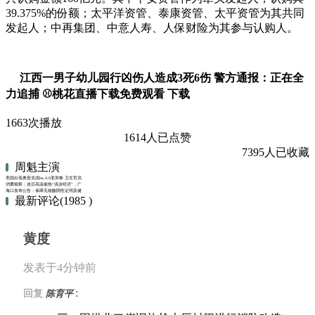
39.375%的份额；太平洋资管、泰康资管、太平资管为其共同
发起人；中再集团、中意人寿、人保财险为其参与认购人。
江西一男子幼儿园行凶伤人造成3死6伤 警方通报：正在全
力追捕 ⚾桃花直播下载免费观看 下载
1663次播放
1614人已点赞
7395人已收藏
周魁主演
美国出现奥密克戎ba.4.6变异株 卫生官员正密切关注
消费观察：连日高温催热“清凉经济”，广东派发1亿元家电消费券抢新机
海口发布公告：保障无核酸阴性证明及健康码“黄码”人员就医
最新评论(1985 )
黄度
发表于4分钟前
:
回复
陈育平