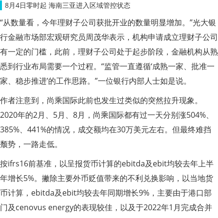
8月4日零时起 海南三亚进入区域管控状态
“从数量看，今年理财子公司获批开业的数量明显增加。”光大银
行金融市场部宏观研究员周茂华表示，机构申请成立理财子公司
有一定的门槛，此前，理财子公司处于起步阶段，金融机构从熟
悉到行业布局需要一个过程。“监管一直遵循‘成熟一家、批准一
家、稳步推进’的工作思路。”一位银行内部人士如是说。
作者注意到，尚乘国际此前也发生过类似的突然拉升现象。
2020年的2月、5月、8月，尚乘国际都有过一天分别涨504%、
385%、441%的情况，成交额均在30万美元左右。但最终难挡
颓势，一路走低。
按ifrs16前基准，以呈报货币计算的ebitda及ebit均较去年上半
年增长5%。撇除主要外币贬值带来的不利兑换影响，以当地货
币计算，ebitda及ebit均较去年同期增长9%，主要由于港口部
门及cenovus energy的表现较佳，以及于2022年1月完成合并