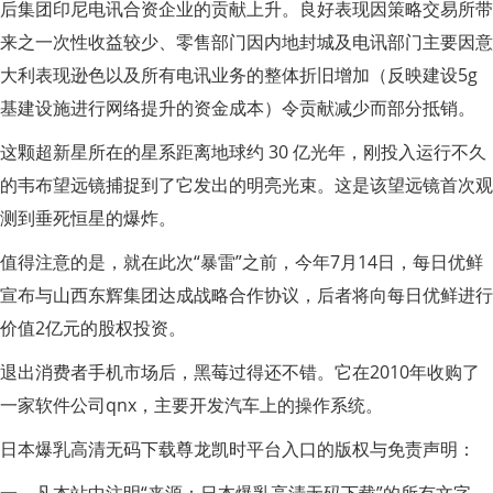
后集团印尼电讯合资企业的贡献上升。良好表现因策略交易所带
来之一次性收益较少、零售部门因内地封城及电讯部门主要因意
大利表现逊色以及所有电讯业务的整体折旧增加（反映建设5g
基建设施进行网络提升的资金成本）令贡献减少而部分抵销。
这颗超新星所在的星系距离地球约 30 亿光年，刚投入运行不久
的韦布望远镜捕捉到了它发出的明亮光束。这是该望远镜首次观
测到垂死恒星的爆炸。
值得注意的是，就在此次“暴雷”之前，今年7月14日，每日优鲜
宣布与山西东辉集团达成战略合作协议，后者将向每日优鲜进行
价值2亿元的股权投资。
退出消费者手机市场后，黑莓过得还不错。它在2010年收购了
一家软件公司qnx，主要开发汽车上的操作系统。
日本爆乳高清无码下载尊龙凯时平台入口的版权与免责声明：
一、凡本站中注明“来源：日本爆乳高清无码下载”的所有文字、