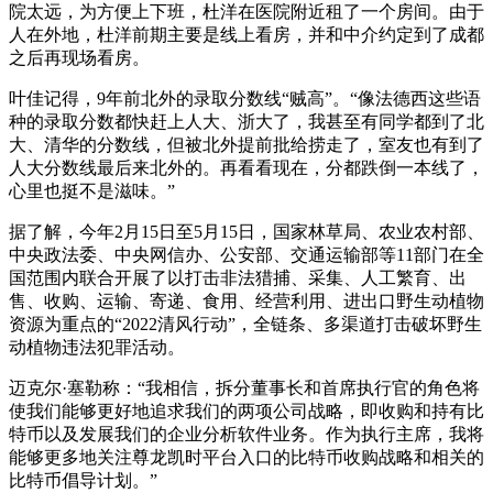
院太远，为方便上下班，杜洋在医院附近租了一个房间。由于
人在外地，杜洋前期主要是线上看房，并和中介约定到了成都
之后再现场看房。
叶佳记得，9年前北外的录取分数线“贼高”。“像法德西这些语
种的录取分数都快赶上人大、浙大了，我甚至有同学都到了北
大、清华的分数线，但被北外提前批给捞走了，室友也有到了
人大分数线最后来北外的。再看看现在，分都跌倒一本线了，
心里也挺不是滋味。”
据了解，今年2月15日至5月15日，国家林草局、农业农村部、
中央政法委、中央网信办、公安部、交通运输部等11部门在全
国范围内联合开展了以打击非法猎捕、采集、人工繁育、出
售、收购、运输、寄递、食用、经营利用、进出口野生动植物
资源为重点的“2022清风行动”，全链条、多渠道打击破坏野生
动植物违法犯罪活动。
迈克尔·塞勒称：“我相信，拆分董事长和首席执行官的角色将
使我们能够更好地追求我们的两项公司战略，即收购和持有比
特币以及发展我们的企业分析软件业务。作为执行主席，我将
能够更多地关注尊龙凯时平台入口的比特币收购战略和相关的
比特币倡导计划。”