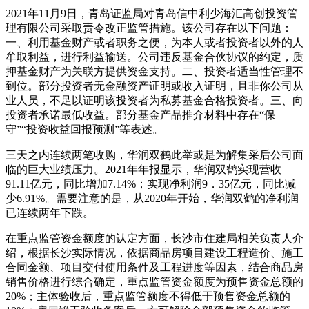
2021年11月9日，青岛证监局对青岛信中利少海汇高创投资管
理有限公司采取责令改正监管措施。该公司存在以下问题：
一、利用基金财产或者职务之便，为本人或者投资者以外的人
牟取利益，进行利益输送。公司违反基金合伙协议的约定，质
押基金财产为关联方提供资金支持。二、投资者适当性管理不
到位。部分投资者无金融资产证明或收入证明，且非你公司从
业人员，不足以证明该投资者为私募基金合格投资者。三、向
投资者承诺最低收益。部分基金产品推介材料中存在“保
守”“投资收益回报预测”等表述。
三天之内连续两笔收购，华润双鹤此举或是为解集采后公司面
临的巨大业绩压力。2021年年报显示，华润双鹤实现营收
91.11亿元，同比增加7.14%；实现净利润9．35亿元，同比减
少6.91%。需要注意的是，从2020年开始，华润双鹤的净利润
已连续两年下跌。
在重点监管资金额度的认定方面，长沙市住建局相关负责人介
绍，根据长沙实际情况，依据商品房项目建设工程造价、施工
合同金额、项目交付使用条件及工程进度等因素，结合商品房
销售价格进行综合确定，重点监管资金额度为预售资金总额的
20%；主体验收后，重点监管额度不得低于预售资金总额的