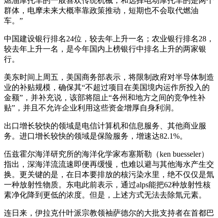
燃油摩托车的一般喜欢传统机械，和选择电动摩托车的是两个
群体，电摩未来大概率靠政策推动，短期也不会取代燃油
车。”
中国建设银行排名24位，较去年上升一名；农业银行排名28，
较去年上升一名，是今年国内上榜银行中排名上升的两家银
行。
美东时间上周五，美国商务部表示，将限制政府对半导体制造
业的补贴规模，确保其“不超过项目在美国境内运作所投入的
金额”，并补充说，该部将阻止“各州和地方之间的竞争性补
贴”，并且不允许企业利用这些资金增厚自身利润。
出口增长较快的领域是电信计算机和信息服务、其他商业服
务。进口增长较快的领域是保险服务，增速达82.1%。
伍兹霍尔海洋研究所的海洋化学家布塞斯勒（ken buesseler）
指出，深海洋流流速即便再缓慢，也难以避与其他海水产生交
换。更关键的是，在日本要排放的核污染水里，绝不仅仅是氚
一种放射性物质。东电此前表示，通过alps能把62种放射性核
素净化降到更低的浓度。但是，上述方式无法去除氚元素。
连日来，伊拉克什叶派宗教领袖萨德尔的大批支持者在首都巴