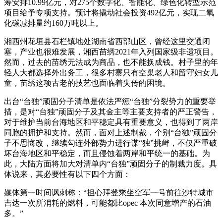
筹安排10.99亿元，对275个数字化、智能化、绿色化转型示范
项目给予专项支持。预计将撬动社会投资492亿元，实现二氧
化碳减排量约160万吨以上。
湘西州花垣县石栏镇地处湖南省西部山区，曾经这里交通闭
塞，产业也很难发展，湘西苗绣2021年入列国家级非遗项目。
然而，过去的苗绣无法成为商品，也不能换成钱。村子里的年
轻人大都选择外出务工，很多村寨只有空巢老人和留守妇女儿
童，苗绣这项古老的技艺也面临着失传的困境。
出台“台独”顽固分子清单是依法严惩“台独”分裂势力的重要举
措，是对“台独”顽固分子及其金主等主要支持者的严正警告，
对于维护当前台海地区和平稳定具有重要意义，也得到了两岸
同胞的拥护和支持。然而，面对上述制裁，个别“台独”顽固分
子不思悔改，继续勾连外部势力进行谋“独”挑衅，不仅严重破
坏台海地区和平稳定，而且侵蚀着两岸和平统一的基础。为
此，大陆方面将加大对清单内“台独”顽固分子的制裁力度。具
体说来，其必要性有以下四个方面：
媒体第一时间讽刺称：“担心拜登乘坐空军一号前往沙特城市
吉达一次所消耗的燃料，可能都比opec 本次同意增产的石油
多。”