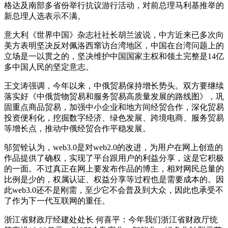
格达及南部多省份举行抗议游行活动，对前总理马利基推举的
新总理人选表示不满。
意大利《世界中国》杂志社社长胡兰波说，中方近来已多次向
美方表明坚决反对佩洛西窜访台湾地区，中国在台湾问题上的
立场是一以贯之的，坚决维护中国国家主权和领土完整是14亿
多中国人民的坚定意志。
王文涛强调，今年以来，中俄贸易保持增长势头。双方要继续
落实好《中俄货物贸易和服务贸易高质量发展的路线图》，巩
固重点商品贸易，加强中小企业和地方间经贸合作，深化贸易
投资便利化，挖掘数字经济、绿色发展、跨境电商、服务贸易
等增长点，推动中俄经贸合作平稳发展。
邬贺铨认为，web3.0是对web2.0的改进，为用户在网上创造的
作品提供了确权，实现了平台跟用户的利益分享，这是它积极
的一面。不过真正在网上要发布作品的博主，相对网民总量的
比例是少的，权属认证、权益分享等过程也是需要成本的。因
此web3.0还不是刚需，至少它不会普及到大众，因此也承受不
了作为下一代互联网的重任。
浙江省财政厅经建处处长 何喜平：今年我们浙江省财政厅统