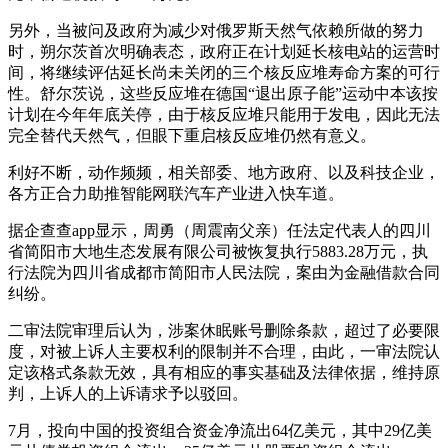
另外，当被问及政府为减少对俄罗斯天然气依赖所做的努力
时，朔尔茨首次明确表态，政府正在计划延长核电站的运营时
间，将继续评估延长尚未关闭的三个核反应堆寿命方案的可行
性。舒尔茨说，这些反应堆在德国“退出原子能”运动中本该按
计划在今年年底关停，由于核反应堆只能用于发电，因此无法
完全替代天然气，但眼下重启核反应堆仍然有意义。
利好不断，动作频频，相关部委、地方政府、以及科技企业，
各方正合力助推智能网联汽车产业进入快车道。
据企查查app显示，周勇（周震南父亲）任法定代表人的四川
省简阳市大地生态发展有限公司被恢复执行5883.28万元，执
行法院为四川省成都市简阳市人民法院，案由为金融借款合同
纠纷。
二审法院审理后认为，涉案休眠账号删除条款，超过了必要限
度，对被上诉人主要权利的限制并不合理，由此，一审法院认
定该格式条款无效，具有相应的事实基础及法律依据，维持原
判，上诉人的上诉请求予以驳回。
7月，投向中国的投资组合资金净流出64亿美元，其中29亿美