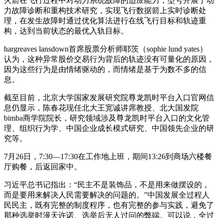
火箭在飞行过程中对动力系统故障的适应能力，型号开展了动
力故障诊断和重构技术研究，实现飞行数据箭上实时诊断处
理，在发生故障时通过优化算法进行在线飞行目标和轨迹重
构，达到当前状态的最优入轨目标。
hargreaves lansdown首席股票分析师耶茨（sophie lund yates）
认为，这种异常股价交易行为背后的轨迹没有可量化的原因，
因为这些行为是由情绪驱动的，而情绪是基于为数不多的信
息。
截至目前，北京大学国家发展研究院尊龙凯时平台入口官网信
息仍显示，陈春花现任北大王宽诚讲席教授、北大国发院
bimba商学院院长，研究领域涉及尊龙凯时平台入口的文化管
理、组织行为学、中国企业成长模式研究、中国领先企业的研
究等。
7月26日，7:30—17:30在工作地上班，期间13:26到商场六楼餐
厅购餐，后返回家中。
习近平总书记指出：“民主不是装饰品，不是用来做摆设的，
而是要用来解决人民需要解决的问题的。”中国发展全过程人
民民主，既有完整的制度程序，也有完整的参与实践，避免了
那种选举时漫天许诺、选举后无人过问的弊端。可以说，全过