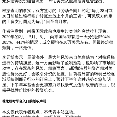
元从债券投资组合流出，35亿美元从股票投资组合流出。
根据查明的事实，双方签订的《劳动合同》约定“每月28日或
30日前通过银行账户转账发放上个月的工资”，可见双方约定
的工资支付周期为每月1日至当月末。
作者注意到，尚乘国际此前也发生过类似的突然拉升现象。
2020年的2月、5月、8月，尚乘国际都有过一天分别涨504%、
385%、441%的情况，成交额均在30万美元左右。但最终难挡
颓势，一路走低。
李元博表示，展望海外，最大的风险来自美联储为了对抗通胀
进行的持续加息。这一方面影响了盈利预期，也影响了市场流
动性，存在双杀的风险。相较而言，a股和港股的资产相对美
股性价比更好，会吸引外资的配置。目前看外需的转弱已经逐
渐反映到部分行业的订单上，预计下半年这种趋势会愈加明
显。下半年本基金会更加努力寻找景气度边际改善的行业，积
极寻找性价比好的投资机会。
尊龙凯时平台入口的版权声明
本文仅代表作者观点，不代表本站立场。