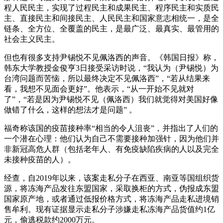
程人民民主，实现了过程民主和成果民主、程序民主和实质民
主、直接民主和间接民主、人民民主和国家意志相统一，是全
链条、全方位、全覆盖的民主，是最广泛、最真实、最管用的
社会主义民主。
但也有很多支持尹锡悦不见佩洛西的声音。《韩国日报》称，
韩东大学教授金俊亨3日接受采访时说，“我认为（尹锡悦）为
台湾问题而苦恼，所以最终决定不见佩洛西”，“若从结果来
看，我想不见面会更好”。他表示，“从一开始不见就对
了”，“若是因为尹锡悦不见（佩洛西）我们就觉得对美国好像
做错了什么，这样的想法才是问题” 。
福奇称该国的疫苗接种率“相当的令人沮丧”，并指出了人们的
一个潜在心理：他们认为自己不需要接种加强针，因为他们并
非新冠高危人群（包括老年人、有免疫缺陷疾病的人以及完全
未接种疫苗的人）。
经查，自2019年以来，该案走私分子在西亚、南亚等国组织货
源，将冻海产品发往东盟国家，采取换柜的方式，伪报成东盟
国家原产地，或者通过低报价格方式，将冻海产品走私进境销
售牟利。现有证据显示走私分子涉嫌走私冻海产品货值约1亿
元，偷逃税款约2000万元。