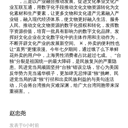
，三是以产业融合推动发展。促进文化事业文化产
业互联互通，用数字化手段推动文化文物资源转化为文
化素材和生产要素，让更多文物和文化遗产元素融入产
业链，融入现代经济体系，使文物更好融入生活、服务
人民。推动文化文物资源的数字化授权和转化，发挥数
字资源价值，培育一批具有影响力的数字文化品牌。发
挥好文化企业在文化数字化中的主体作用和主动作为，
不断开辟文化产业的发展新空间。 ♓，外卖的便利性也
让“直男”更懂浪漫。今年七夕期间，通过饿了么下单鲜
花外卖的用户中，上海男性消费者占比超过七成。、“台
独”分裂是祖国统一的最大障碍，是民族复兴的严重隐
患。民进党当局顽固坚持“台独”错误立场，甘心为美国
反华势力充当遏华棋子，更加肆无忌惮谋“独”挑衅。民
进党当局的谋“独”行径和出卖民族利益的与美勾连活
动，只会将台湾推向灾难深渊，给广大台湾同胞带来深
重祸害。。
赵忠尧
发表于0小时前