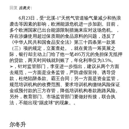
:
回复
吉奥夫
6月23日，受“北溪-1”天然气管道输气量减少和热浪
袭击等因素的影响，欧洲能源危机进一步加剧。目前，
多个欧洲国家已出台能源限制措施来应对这场危机。，
存在涉嫌使用超过保质期的食品原料的问题，违反了
《中华人民共和国食品安全法》第三十四条第一款第
（三）项的规定，立案查处。，就在黄浩一筹莫展之
际，银行却主动上门给了他一笔495万元的免担保无抵押
的贷款，两天时间钱就到账了，年化利率仅为3.5%。
➢，针对监管部门，李亚进一步指出，建议从两个方面
去规范，一方面是业务监管，严防虚假宣传、诱导贷
款，杜绝陷阱条款、霸王合同；另一方面是资金监管，
规范培训机构的收费范围、要求培训机构缴纳风险保证
金或预付款的三方存管，降低培训机构卷款跑路风险。
另外，教育部门、市场监管部门要做好衔接，联合执
法，不能出现“踢皮球”的现象。。
尔冬升