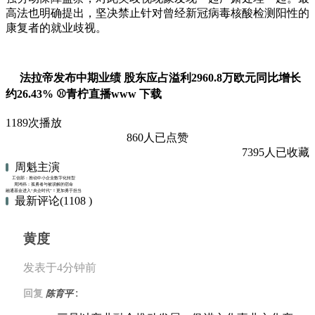
高法也明确提出，坚决禁止针对曾经新冠病毒核酸检测阳性的
康复者的就业歧视。
法拉帝发布中期业绩 股东应占溢利2960.8万欧元同比增长
约26.43% ⚾青柠直播www 下载
1189次播放
860人已点赞
7395人已收藏
周魁主演
工信部：推动中小企业数字化转型
周鸿祎：孤勇者与被误解的宿命
融通基金进入“央企时代”！更加勇于担当，更加稳健有为！
最新评论(1108 )
黄度
发表于4分钟前
:
回复
陈育平