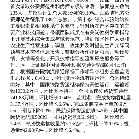
首次录取公费师范生和优师专项结束后，缺额总人数为
235人，占招生计划总人数比例的9.19%。江西省地方公
费师范生征集了189个志愿。，第十条 综合试验站站长
主要职责是根据体系任务要求，针对所在产区存在的主
要产业科技问题，带领团队成员在有关岗位科学家指导
下开展技术综合集成与试验示范，培训技术推广人员和
农业生产经营主体，调查、收集并及时提交生产实际问
题与技术需求信息报告，监测分析作物病虫害、动物疫
情、灾情等变化，开展技术指导交流和应急服务等工
作。 ➢，上证报中国证券网讯 据交通运输部8月4日消
息，根据国务院物流保通保畅工作领导小组办公室监测
汇总数据，8月3日，全国货运物流有序运行，总体持续
向好，其中：国家铁路货运继续保持高位运行，运输货
物1030.2万吨，环比基本持平；全国高速公路货车通行
741.88万辆，环比增长0.64%；监测港口完成货物吞吐量
3137.4万吨，环比增长6.6%，完成集装箱吞吐量70.9万
teu，环比下降1.3%；民航保障货运航班745班（其中国
际货运航班526班，国内货运航班219班），环比增长
5.4%；邮政快递揽收量约3.15亿件，环比下降0.9%；投
递量约2.98亿件，环比增长6.4%。。