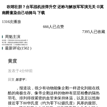
吹哨壮胆？台军战机挂弹升空 还称与解放军军演无关 ⚾莫
南爵童染自己动骑马 下载
1316次播放
666人已点赞
7395人已收藏
周魁主演
外交部：不再安排中日外长在金边会晤 日方没有资格就涉台问题说三道四
李大霄：美股奋反攻鼓舞全球股市 a股出现了一丝反弹的苗头
8月4日保险日报：三大因素助力财险大打翻身仗，人身险信披新规将至
最新评论(1502 )
黄度
发表于4分钟前
:
回复
陈育平
，报道说，很少有动物能像企鹅一样进化到能在残
酷的南极生存。像帝企鹅这样的物种有层层相叠的隔热
羽毛、排列得很紧密的血管来保持体温，以及足以抵御
接近零下80华氏度（约为零下62摄氏度）风寒的腹部。