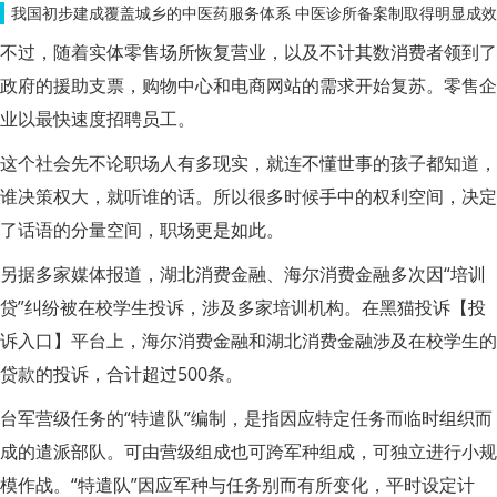
我国初步建成覆盖城乡的中医药服务体系 中医诊所备案制取得明显成效
不过，随着实体零售场所恢复营业，以及不计其数消费者领到了
政府的援助支票，购物中心和电商网站的需求开始复苏。零售企
业以最快速度招聘员工。
这个社会先不论职场人有多现实，就连不懂世事的孩子都知道，
谁决策权大，就听谁的话。所以很多时候手中的权利空间，决定
了话语的分量空间，职场更是如此。
另据多家媒体报道，湖北消费金融、海尔消费金融多次因“培训
贷”纠纷被在校学生投诉，涉及多家培训机构。在黑猫投诉【投
诉入口】平台上，海尔消费金融和湖北消费金融涉及在校学生的
贷款的投诉，合计超过500条。
台军营级任务的“特遣队”编制，是指因应特定任务而临时组织而
成的遣派部队。可由营级组成也可跨军种组成，可独立进行小规
模作战。“特遣队”因应军种与任务别而有所变化，平时设定计