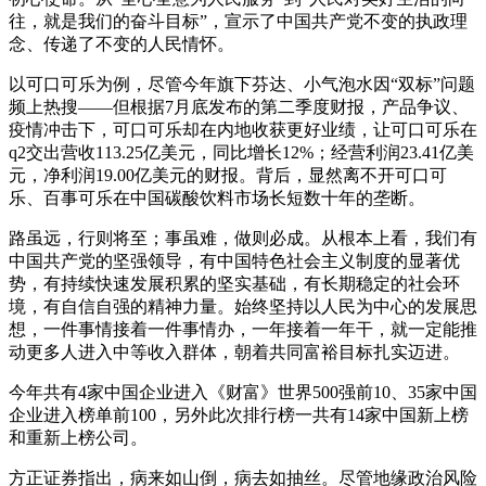
往，就是我们的奋斗目标”，宣示了中国共产党不变的执政理
念、传递了不变的人民情怀。
以可口可乐为例，尽管今年旗下芬达、小气泡水因“双标”问题
频上热搜——但根据7月底发布的第二季度财报，产品争议、
疫情冲击下，可口可乐却在内地收获更好业绩，让可口可乐在
q2交出营收113.25亿美元，同比增长12%；经营利润23.41亿美
元，净利润19.00亿美元的财报。背后，显然离不开可口可
乐、百事可乐在中国碳酸饮料市场长短数十年的垄断。
路虽远，行则将至；事虽难，做则必成。从根本上看，我们有
中国共产党的坚强领导，有中国特色社会主义制度的显著优
势，有持续快速发展积累的坚实基础，有长期稳定的社会环
境，有自信自强的精神力量。始终坚持以人民为中心的发展思
想，一件事情接着一件事情办，一年接着一年干，就一定能推
动更多人进入中等收入群体，朝着共同富裕目标扎实迈进。
今年共有4家中国企业进入《财富》世界500强前10、35家中国
企业进入榜单前100，另外此次排行榜一共有14家中国新上榜
和重新上榜公司。
方正证券指出，病来如山倒，病去如抽丝。尽管地缘政治风险