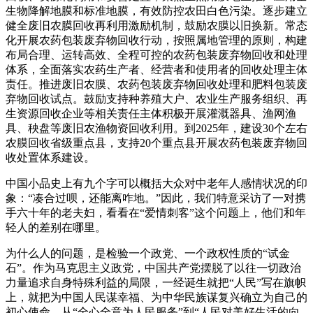
生物降解地膜和标准地膜，有效防控农田白色污染。逐步建立
健全废旧农膜回收再利用激励机制，鼓励农膜以旧换新。常态
化开展农药包装废弃物回收行动，按照属地管理的原则，构建
布局合理、运转高效、全程可控的农药包装废弃物回收和处理
体系，全面落实农药生产者、经营者和使用者的回收处理主体
责任。推进废旧农膜、农药包装废弃物回收处理和肥料包装废
弃物回收试点。鼓励支持种养殖大户、农业生产服务组织、再
生资源回收企业等相关责任主体积极开展灌溉器具、渔网渔
具、秧盘等废旧农渔物资回收利用。到2025年，建设30个左右
农膜回收省级重点县，支持20个重点县开展农药包装废弃物回
收处置体系建设。
中国小品史上有九个字可以概括大众对中老年人感情状况的印
象：“凑合过呗，还能离咋地。”因此，我们特意采访了一对携
手六十年的老夫妇，看看在“爱情刺客”这个问题上，他们和年
轻人的差别在哪里。
为什么人的问题，是检验一个政党、一个政权性质的“试金
石”。作为马克思主义政党，中国共产党摆脱了以往一切政治
力量追求自身特殊利益的局限，一经诞生就把“人民”写在旗帜
上，就把为中国人民谋幸福、为中华民族谋复兴确立为自己的
初心使命。从“全心全意为人民服务”到“人民对美好生活的向