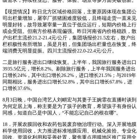
级需求，持续在业态、服务、体验、场景等多方面突破创新。
【现货情况】昨日北方区域价格回落，主要原因体现在集团公
司出栏量增加，屠宰厂抓猪困难度较低，且终端走货一直未见
明显好转，故导致屠宰量一直位于低位运行，短期内价格上行
或会受阻。但南方价格表现偏强。昨日河南省内价格稳跌，散
户出栏主流价21.2-21.4元/公斤，集团场报价21.5左右，散户出
栏积极性有所增加，虽是月初，但集团场出栏量也在恢复，终
端消费无明显提振。四川主流报价22.0-22.4元/公斤。
二是旅行服务进出口继续恢复。上半年，我国旅行服务进出口
3935.5亿元，增长8.2%。剔除旅行服务，上半年我国服务进出
口增长24%，其中出口增长26.2%，进口增长21.5%；与2019年
同期相比，服务进出口增长52.8%，其中出口增长67.8%，进
口增长37.6%。
8月3日晚，中国台湾艺人刘畊宏与其妻子王婉霏在直播时谈到
为何定居上海，称主要是为了孩子的教育，希望孩子有身份认
同感，知道自己是中国人，“不能忘记自己的根在哪”。
18．开展农膜回收和农药包装废弃物治理行动。深入开展地膜
科学使用回收，大力推进标准地膜应用、机械化捡拾、专业化
回收、资源化利用和妥善处置，聚焦重点用膜地区推广应用全