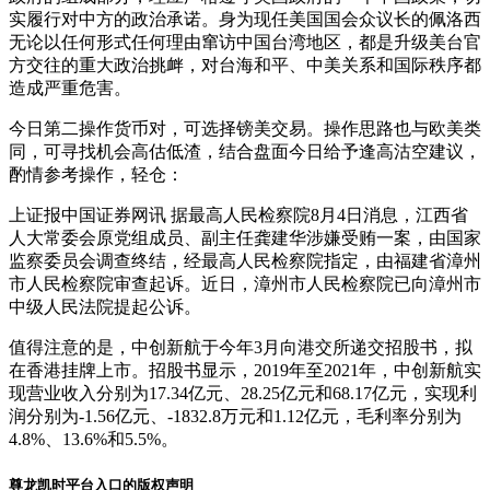
实履行对中方的政治承诺。身为现任美国国会众议长的佩洛西
无论以任何形式任何理由窜访中国台湾地区，都是升级美台官
方交往的重大政治挑衅，对台海和平、中美关系和国际秩序都
造成严重危害。
今日第二操作货币对，可选择镑美交易。操作思路也与欧美类
同，可寻找机会高估低渣，结合盘面今日给予逢高沽空建议，
酌情参考操作，轻仓：
上证报中国证券网讯 据最高人民检察院8月4日消息，江西省
人大常委会原党组成员、副主任龚建华涉嫌受贿一案，由国家
监察委员会调查终结，经最高人民检察院指定，由福建省漳州
市人民检察院审查起诉。近日，漳州市人民检察院已向漳州市
中级人民法院提起公诉。
值得注意的是，中创新航于今年3月向港交所递交招股书，拟
在香港挂牌上市。招股书显示，2019年至2021年，中创新航实
现营业收入分别为17.34亿元、28.25亿元和68.17亿元，实现利
润分别为-1.56亿元、-1832.8万元和1.12亿元，毛利率分别为
4.8%、13.6%和5.5%。
尊龙凯时平台入口的版权声明