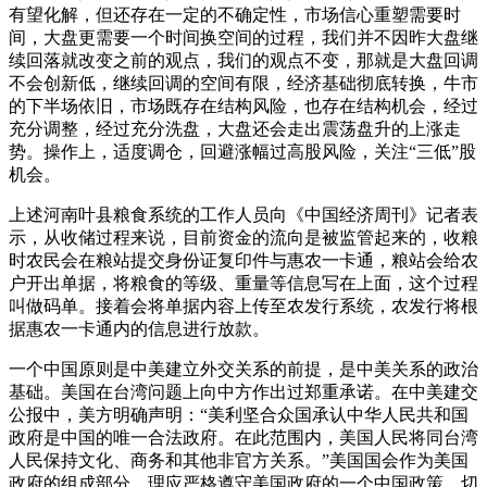
有望化解，但还存在一定的不确定性，市场信心重塑需要时
间，大盘更需要一个时间换空间的过程，我们并不因昨大盘继
续回落就改变之前的观点，我们的观点不变，那就是大盘回调
不会创新低，继续回调的空间有限，经济基础彻底转换，牛市
的下半场依旧，市场既存在结构风险，也存在结构机会，经过
充分调整，经过充分洗盘，大盘还会走出震荡盘升的上涨走
势。操作上，适度调仓，回避涨幅过高股风险，关注“三低”股
机会。
上述河南叶县粮食系统的工作人员向《中国经济周刊》记者表
示，从收储过程来说，目前资金的流向是被监管起来的，收粮
时农民会在粮站提交身份证复印件与惠农一卡通，粮站会给农
户开出单据，将粮食的等级、重量等信息写在上面，这个过程
叫做码单。接着会将单据内容上传至农发行系统，农发行将根
据惠农一卡通内的信息进行放款。
一个中国原则是中美建立外交关系的前提，是中美关系的政治
基础。美国在台湾问题上向中方作出过郑重承诺。在中美建交
公报中，美方明确声明：“美利坚合众国承认中华人民共和国
政府是中国的唯一合法政府。在此范围内，美国人民将同台湾
人民保持文化、商务和其他非官方关系。”美国国会作为美国
政府的组成部分，理应严格遵守美国政府的一个中国政策，切