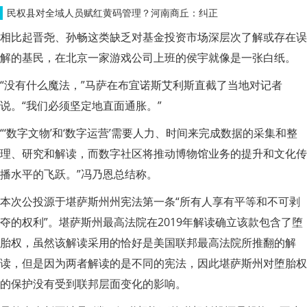
民权县对全域人员赋红黄码管理？河南商丘：纠正
相比起晋尧、孙畅这类缺乏对基金投资市场深层次了解或存在误
解的基民，在北京一家游戏公司上班的侯宇就像是一张白纸。
“没有什么魔法，”马萨在布宜诺斯艾利斯直截了当地对记者
说。“我们必须坚定地直面通胀。”
“‘数字文物’和‘数字运营’需要人力、时间来完成数据的采集和整
理、研究和解读，而数字社区将推动博物馆业务的提升和文化传
播水平的飞跃。”冯乃恩总结称。
本次公投源于堪萨斯州州宪法第一条“所有人享有平等和不可剥
夺的权利”。堪萨斯州最高法院在2019年解读确立该款包含了堕
胎权，虽然该解读采用的恰好是美国联邦最高法院所推翻的解
读，但是因为两者解读的是不同的宪法，因此堪萨斯州对堕胎权
的保护没有受到联邦层面变化的影响。