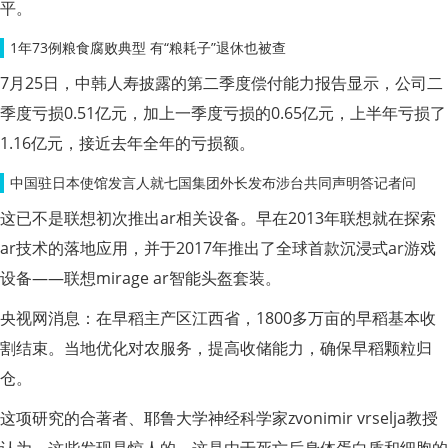
平。
1年73例粮食腐败典型 有“粮耗子”退休也被查
7月25日，中韩人寿披露的第二季度偿付能力报告显示，公司二
季度亏损0.51亿元，加上一季度亏损的0.65亿元，上半年亏损了
1.16亿元，接近去年全年的亏损额。
中国驻日本使馆发言人就七国集团外长发布涉台共同声明答记者问
这已不是联想初次推出ar相关设备。早在2013年联想就在探索
ar技术的落地应用，并于2017年推出了全球首款沉浸式ar游戏
设备——联想mirage ar智能头盔套装。
央视网消息：在早稻主产区江西省，1800多万亩的早稻基本收
割结束。当地优化对农服务，提高收储能力，确保早稻颗粒归
仓。
这项研究的合著者、耶鲁大学神经科学家zvonimir vrselja教授
认为，这些发现是惊人的。这是由于死亡后身体蛋白质和细胞的