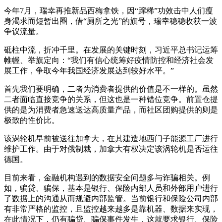
今年7月，瑞幸再推新品西梅拿铁，因“蹿稀”功效击中人们瘦
身渴求而短暂出圈，借“厕所之光”的旗号，瑞幸稳稳收获一波
争议流量。
砥柱中流，折冲千里。在发展的关键时刻，习近平总书记运筹
帷幄、举旗定向：“我们有信心统筹好疫情防控和经济社会发
展工作，争取今年我国经济发展达到较好水平。”
首先我们要明确，二者为消费者提供的价值是不一样的。虽然
二者面临直接竞争的关系，但这也是一种错位竞争。前置仓提
供的是为消费者急速送达高质量产品，而社区团购提供的则是
极致的性价比。
该涡轮机早前被送往加拿大，在其建造地西门子能源工厂进行
维护工作。由于对俄制裁，加拿大有权决定该涡轮机是否运往
德国。
目前来看，金融机构遇到的数据安全问题多与诈骗相关。例
如，骗贷、骗保，基本是银行、保险内部人员和外部用户进行
了数据上的沟通从而规避内部监管。当前银行和保险公司内部
有非常严格的监控，且监控越来越多是靠机器、数据来实现，
在此情况下，仍有骗贷、骗保事件发生，这就要求银行、保险