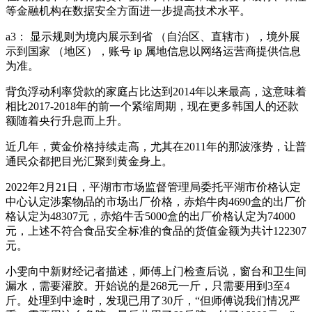
等金融机构在数据安全方面进一步提高技术水平。
a3： 显示规则为境内展示到省 （自治区、直辖市），境外展
示到国家 （地区），账号 ip 属地信息以网络运营商提供信息
为准。
背负浮动利率贷款的家庭占比达到2014年以来最高，这意味着
相比2017-2018年的前一个紧缩周期，现在更多韩国人的还款
额随着央行升息而上升。
近几年，黄金价格持续走高，尤其在2011年的那波涨势，让普
通民众都把目光汇聚到黄金身上。
2022年2月21日，平湖市市场监督管理局委托平湖市价格认定
中心认定涉案物品的市场出厂价格，赤焰牛肉4690盒的出厂价
格认定为48307元，赤焰牛舌5000盒的出厂价格认定为74000
元，上述不符合食品安全标准的食品的货值金额为共计122307
元。
小雯向中新财经记者描述，师傅上门检查后说，窗台和卫生间
漏水，需要灌胶。开始说的是268元一斤，只需要用到3至4
斤。处理到中途时，发现已用了30斤，“但师傅说我们情况严