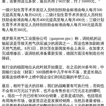
重，需要用这么多胶，最后共用了60斤胶，付了16000元。”
一级计划生育手术并发症人员特别扶助金标准由每人每月500
元提高至每人每月620元；二级计划生育手术并发症人员特别
扶助金标准由每人每月400元提高至每人每月490元；三级计划
生育手术并发症人员特别扶助金标准由每人每月300元提高至
每人每月360元。
俄罗斯天然气工业股份公司（gazprom pjsc）称，涡轮机的运
输延误是导致天然气供应减少的原因之一，而这也将加剧欧洲
天然气危机。8月3日，舒尔茨在新闻发布会上表示，在加拿大
完成维修后，该涡轮机准备重新安装，德国方面没有制造任何
障碍。
银行业的稳固地位从此时就开始奠定。在之后的30多年间，中
国银行业在《财富》500强榜单中几乎年年不落，更是长期占
据着这份榜单中上榜中国企业们利润总额的半壁江山。
最后，相对于远大的目标，我们的战略要有可执行性，否则也
不会有10万元以下的车，也不会有售价在15万元左右的哪吒
u，现在一个月已经有5000台销量，还算是成功的。包括现在
布局海外市场，做直营店还是发展经销商，当然后者最省钱，
但是要想着经销商模式的弊端和问题是什么？这些都要想清楚