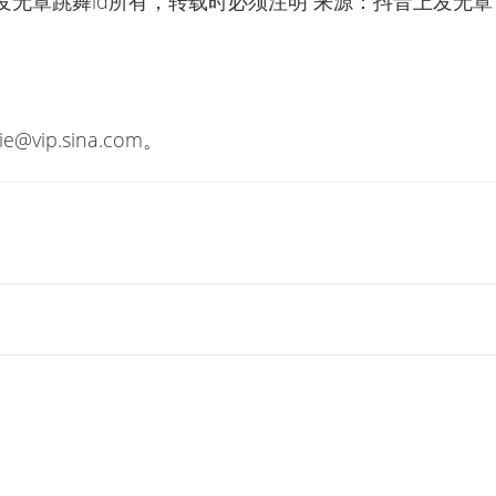
发无罩跳舞id所有，转载时必须注明“来源：抖音上发无罩
lie@vip.sina.com
。