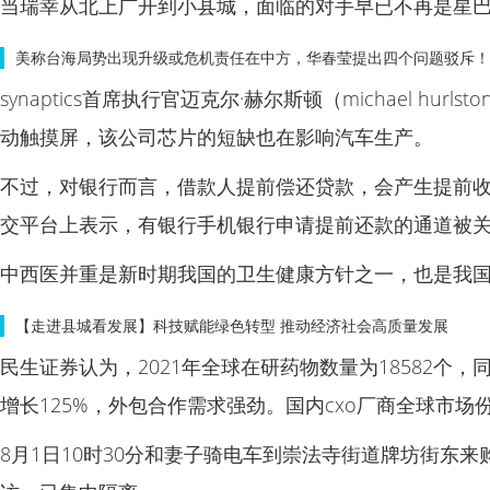
当瑞幸从北上广开到小县城，面临的对手早已不再是星
美称台海局势出现升级或危机责任在中方，华春莹提出四个问题驳斥！
synaptics首席执行官迈克尔·赫尔斯顿（michael 
动触摸屏，该公司芯片的短缺也在影响汽车生产。
不过，对银行而言，借款人提前偿还贷款，会产生提前收
交平台上表示，有银行手机银行申请提前还款的通道被
中西医并重是新时期我国的卫生健康方针之一，也是我
【走进县城看发展】科技赋能绿色转型 推动经济社会高质量发展
民生证券认为，2021年全球在研药物数量为18582个，
增长125%，外包合作需求强劲。国内cxo厂商全球市
8月1日10时30分和妻子骑电车到崇法寺街道牌坊街东