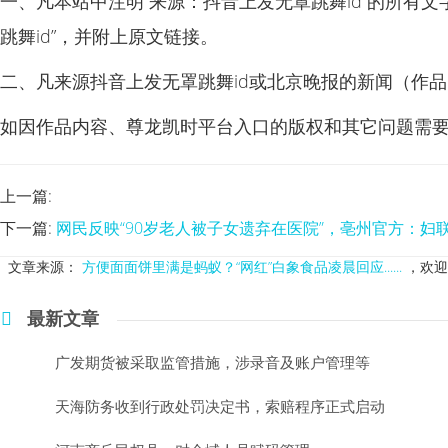
一、凡本站中注明“来源：抖音上发无罩跳舞id”的所有
跳舞id”，并附上原文链接。
二、凡来源抖音上发无罩跳舞id或北京晚报的新闻（作
如因作品内容、尊龙凯时平台入口的版权和其它问题需要
上一篇:
下一篇:
网民反映“90岁老人被子女遗弃在医院”，亳州官方：妇
文章来源：
方便面面饼里满是蚂蚁？“网红”白象食品凌晨回应......
，欢迎
最新文章
广发期货被采取监管措施，涉录音及账户管理等
天海防务收到行政处罚决定书，索赔程序正式启动