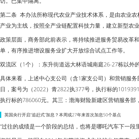
访。已集中隔离。
第二条 本办法所称现代农业产业技术体系，是由农业农
产业为主线，按照全产业链配置科技力量，建立新型农
政策层面，商务部此前表示，将持续推进服务贸易改革
单，有序推进增设服务业扩大开放综合试点工作等。
双流区（1个）：东升街道远大林语城南庭26-27栋以
具体来看，上述中心支公司（含1家支公司）和营销服务部
日，案号为（2022）青2822执377号，执行标的1019
执行标的786060元。其三：渤海财险新建区营销服务部，立案
英国央行开启“追赶式”加息？本周或27年来首次加息50个基点
“过往的成绩是一个阶段的总结，也将是哪吒汽车下一段