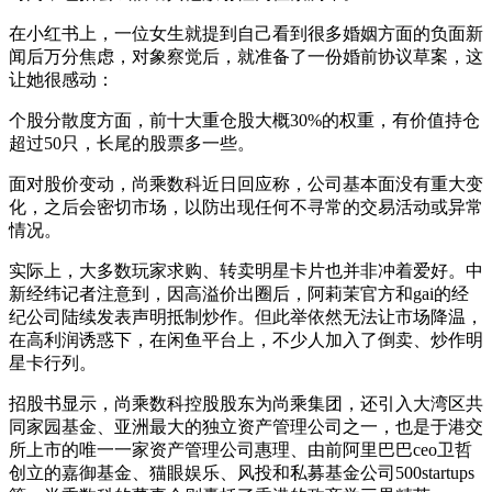
在小红书上，一位女生就提到自己看到很多婚姻方面的负面新
闻后万分焦虑，对象察觉后，就准备了一份婚前协议草案，这
让她很感动：
个股分散度方面，前十大重仓股大概30%的权重，有价值持仓
超过50只，长尾的股票多一些。
面对股价变动，尚乘数科近日回应称，公司基本面没有重大变
化，之后会密切市场，以防出现任何不寻常的交易活动或异常
情况。
实际上，大多数玩家求购、转卖明星卡片也并非冲着爱好。中
新经纬记者注意到，因高溢价出圈后，阿莉茉官方和gai的经
纪公司陆续发表声明抵制炒作。但此举依然无法让市场降温，
在高利润诱惑下，在闲鱼平台上，不少人加入了倒卖、炒作明
星卡行列。
招股书显示，尚乘数科控股股东为尚乘集团，还引入大湾区共
同家园基金、亚洲最大的独立资产管理公司之一，也是于港交
所上市的唯一一家资产管理公司惠理、由前阿里巴巴ceo卫哲
创立的嘉御基金、猫眼娱乐、风投和私募基金公司500startups