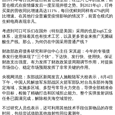
置仓模式在疫情爆发后一度呈现井喷之势。到2021年q3，叮咚
买菜的营收同比增速高达111%，每日优鲜则同样有47%的同
比增速。在其他行业普遍受疫情影响的情况下，前置仓模式的
生鲜电商表现非凡。
考虑到可口可乐们在国外（特别是美国）采用的也是log6工业
体系，这意味着其也有技术工艺，以及更多资金来推广无菌碳
酸生产线。那么，为何仍在中国采用普通产线？
财政部政府债务研究和评估中心主任 宋其超：今年的专项债
券发行使用体现了“三个快”，下达快、发行快、使用快。保证
财政支出强度。有力发挥了财政政策逆周期调节作用，对提振
市场信心、稳定市场预期发挥了非常关键的作用。
央视网消息：东部战区新闻发言人施毅陆军大校表示，8月4日
下午，中国人民解放军东部战区火箭军部队对台岛东部外海预
定海域，实施多区域、多型号常导火力突击，导弹全部精准命
中目标，检验了精确打击和区域拒止能力。整个实弹发射训练
任务已圆满完成，解除相关海空域管控。
不过研究人员也表示，还可利用其他技术手段估算物品的存世
时间，包括尝试借助其他放射性同位素测年。