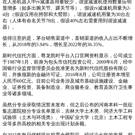
在人形机器人中rv减速器用量较少，谐波减速机使用数量应明
显增多（如多出腕关节、踝关节等）。假设rv减速机用量为2-
4台（假设仅用在胯部和大臂部），谐波减速机用量为30台左
右（人体有命名关节78出，假设40%左右需要用到谐波减速
器）。
值得注意的是，茅台销售渠道中，直销渠道的收入占比不断增
长，从2018年的5.94%，增长至2022年的36.35%。
新时代信托方面，尊龙凯时平台入口官网资料显示，公司成立
于1987年1月，前身为包头市信托投资公司。2009年6月，经中
国银行业监督管理委员会批准更名为新时代信托股份有限公
司，并换领新的金融许可证。2016年8月，公司注册资本增至
人民币60亿元。目前公司业务涉及城市基础设施建设、金融
业、证券投资、装备制造业、商业服务业、教育及医疗卫生事
业等诸多领域。
虽然分专业录取情况暂未发布，但之后公布的河南本科一批征
集志愿院校分专业名单显示，吉林大学土木类、同济大学工科
试验班（土木与环境类）、中国矿业大学（北京）土木工程专
业等多所高校的相关专业出现计划余额。
自2015年每日优鲜提出前置仓模型后，经过六七年的发展，前