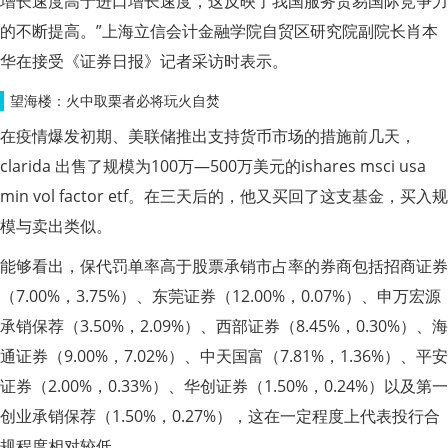
增长速度高于进口增长速度，这反映了我国服务贸易国际竞争力
的不断提高。”上海立信会计金融学院自贸区研究院副院长肖本
华在接受《证券日报》记者采访时表示。
望海楼：火中取栗者必将玩火自焚
在疫情爆发初期、美联储推出支持货币市场的措施前几天，
clarida 出售了规模为100万—500万美元的ishares msci usa
min vol factor etf。在三天后的，他又买回了这支基金，买入规
模与卖出类似。
能够看出，保代罚单率高于股票承销市占率的券商包括招商证券
（7.00%，3.75%）、东莞证券（12.00%，0.07%）、申万宏源
承销保荐（3.50%，2.09%）、西部证券（8.45%，0.30%）、海
通证券（9.00%，7.02%）、中天国富（7.81%，1.36%）、平安
证券（2.00%，0.33%）、华创证券（1.50%，0.24%）以及第一
创业承销保荐（1.50%，0.27%），这在一定程度上代表投行合
规程度相对较低。