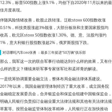
12.3%，标普500指数上涨9.1%，均创下自2020年11月以来的最
佳月度表现。
伴随风险情绪改善，欧股止跌转涨。泛欧stoxx 600指数收涨
0.51%，科技类股涨超3%领涨，大部分板块和主要国家股指均
收高，欧元区stoxx 50指数收涨1.30%。德、意、法股均涨约
1%，意大利银行股指数涨超2%，俄罗斯股指下跌。
对话哪吒汽车ceo张勇 ：最多三年挺进“50万辆”俱乐部
那么，我军这一次的联合军事行动能达到什么样的效果，又有什
么样的意义？继续来听军事专家张军社和孟祥青的解读。
一是统筹协调重要金融立法，整体布局金融法律体系建设。
2017年以来，我国金融管理体制经历了重大改革，成立国务院
金融稳定发展委员会，合并银监会和保监会组建中国银保监会，
明确人民银行负责拟订金融业重大法律法规和其他有关法律法规
草案等。按照金融监管体制改革精神，人民银行正在加快推动