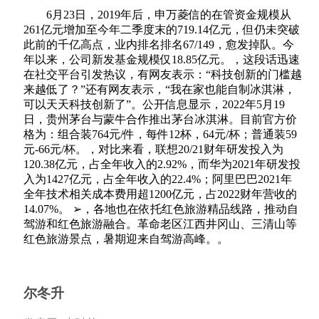
6月23日，2019年后，申万菱信的在管资金规模从
261亿元增加至今年二季度末的719.14亿元，但仍未突破
此前的千亿高点，业内排名排名67/149，愈发掉队。今
年以来，公司新发基金规模仅18.85亿元。，这段话迅速
在社交平台引发热议，有网友表示：“科技创新的门槛越
来越低了？”还有网友表示，“我在家也能自制冰淇淋，
可以天天科技创新了”。公开信息显示，2022年5月19
日，贵州茅台与蒙牛合作推出茅台冰淇淋。目前官方价
格为：组合装764元/件，每件12杯，64元/杯；普通装59
元-66元/杯。，对比来看，联想20/21财年研发投入为
120.38亿元，占全年收入的2.92%，而华为2021年研发投
入为1427亿元，占全年收入的22.4%；阿里巴巴2021年
全年技术相关成本费用超1200亿元，占2022财年营收的
14.07%。 ➢，各地也在依托红色旅游精品线路，推动自
驾游和红色旅游融合。革命老区江西井冈山、三清山等
红色旅游景点，暑期迎来自驾游高峰。。
尔冬升