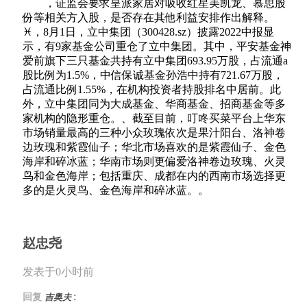
，证监会要求皇派家居对吸收红星美凯龙、慕思股
份等相关方入股，是否存在其他利益安排作出解释。
♓，8月1日，立中集团（300428.sz）披露2022中报显
示，有9家基金公司重仓了立中集团。其中，平安基金神
爱前旗下三只基金共持有立中集团693.95万股，占流通a
股比例为1.5%，中信保诚基金孙浩中持有721.67万股，
占流通比例1.55%，在机构投资者持股排名中居前。此
外，立中集团同为大成基金、华商基金、招商基金等多
家机构的隐形重仓。、截至目前，叮咚买菜平台上华东
市场销量最高的三种小众玫瑰依次是果汁阳台、洛神卷
边玫瑰和紫霞仙子；华北市场喜欢的是紫霞仙子、金色
海岸和碎冰蓝；华南市场则更偏爱洛神卷边玫瑰、火灵
鸟和金色海岸；包括重庆、成都在内的西南市场选择更
多的是火灵鸟、金色海岸和碎冰蓝。。
赵忠尧
发表于0小时前
:
回复
吉奥夫