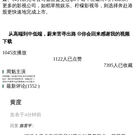
更多的影视公司，如稻草熊娱乐、柠檬影视等，则选择奔赴港
股更快速地完成上市。
从高端到中低端，蔚来苦寻出路 ⚾你会回来感谢我的视频
下载
1045次播放
1122人已点赞
7395人已收藏
周魁主演
科普图解｜弥合数字鸿沟 提升全民数字素养与技能
临汾一煤矿发生事故致1死，拟确认的“二级标准化等级”被撤销
美国今年夏季汽油消费量减少100万桶/天 低于疫情期间水平
最新评论(1552 )
黄度
发表于4分钟前
:
回复
陈育平