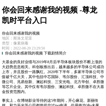
你会回来感谢我的视频 -尊龙
凯时平台入口
你会回来感谢我的视频
地区：斯洛文尼亚
类型：像素病毒
时间：2022-08-20 23:29:50
你会回来感谢我的视频 下载剧情简介
大基金的良好业绩与2019年8月后半导体板块股价不断上涨的
大趋势息息相关。科创板推出后，越来越多的半导体公司成功
上市，并且股价一路飘红。2020年下半年，多家半导体公司市
值破千亿大关，其中包括中芯国际、韦尔股份、汇顶科技、中
微公司、兆易创新、澜起科技、三安光电、北方华创、卓胜微
等芯片企业。其中仅有韦尔股份、澜起科技、卓胜微不在大基
金投资范围内。
事实上，在博纳影业等待的这5年期间，开心麻花、新丽传
媒、和力辰光等公司都曾提交过ipo申请，但最终均冲a未果。