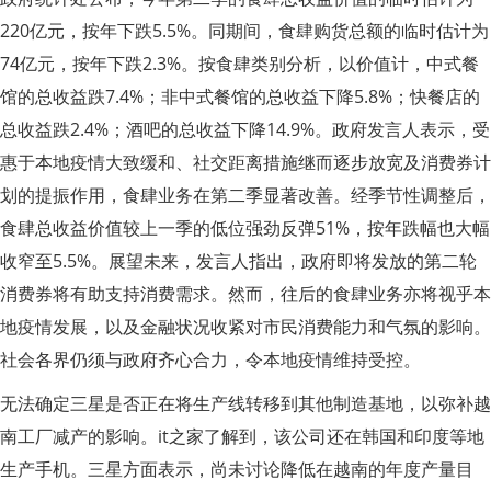
220亿元，按年下跌5.5%。同期间，食肆购货总额的临时估计为
74亿元，按年下跌2.3%。按食肆类别分析，以价值计，中式餐
馆的总收益跌7.4%；非中式餐馆的总收益下降5.8%；快餐店的
总收益跌2.4%；酒吧的总收益下降14.9%。政府发言人表示，受
惠于本地疫情大致缓和、社交距离措施继而逐步放宽及消费券计
划的提振作用，食肆业务在第二季显著改善。经季节性调整后，
食肆总收益价值较上一季的低位强劲反弹51%，按年跌幅也大幅
收窄至5.5%。展望未来，发言人指出，政府即将发放的第二轮
消费券将有助支持消费需求。然而，往后的食肆业务亦将视乎本
地疫情发展，以及金融状况收紧对市民消费能力和气氛的影响。
社会各界仍须与政府齐心合力，令本地疫情维持受控。
无法确定三星是否正在将生产线转移到其他制造基地，以弥补越
南工厂减产的影响。it之家了解到，该公司还在韩国和印度等地
生产手机。三星方面表示，尚未讨论降低在越南的年度产量目