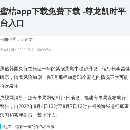
蜜桔app下载免费下载 -尊龙凯时平
台入口
当前位置：
» 正文
发布时间：2022-08-21 00:09:54
虽然韩国央行在长达一年的紧缩周期中稳步升息，但行长李昌镛
暗示，随着风险加剧，像7月那样加息50个基点的情况不大可能
再次发生。
央视网消息：据海事局网站8月3日消息，福建海事局发布航行
警告，自2022年8月4日12时至8月7日12时在相关海域进行军事
演习和实弹射击。禁止驶入。
七夕：这有一份“宇宙级”浪漫