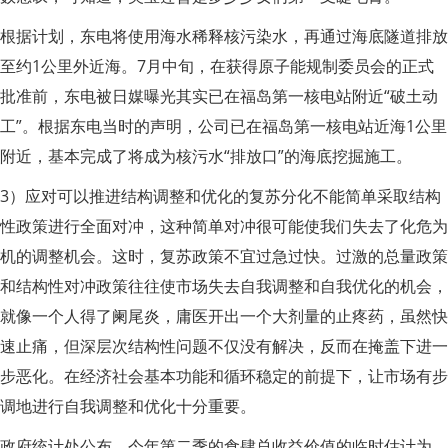
根据计划，东电将使用海水稀释核污染水，再通过海底隧道排放
至约1公里外近海。7月中旬，在获得原子能规制委员会的正式
批准前，东电被日媒曝光其实已在福岛第一核电站附近“破土动
工”。根据东电当时的声明，公司已在福岛第一核电站近海1公里
附近，基本完成了将成为核污水“排放口”的海底挖掘施工。
3）应对可以推进结构调整和优化的复苏分化不能简单采取结构
性政策进行全面对冲，这种简单对冲很可能使我们失去了化危为
机的调整机会。这时，复苏政策不宜过急过快。过激的总量政策
和结构性对冲政策往往使市场失去自我调整和自我优化的机会，
就像一个人得了阑尾炎，庸医开出一个大剂量的止疼药，虽然快
速止痛，但深层次结构性问题不仅没有解决，反而在掩盖下进一
步恶化。在经济社会基本功能和循环稳定的前提下，让市场有步
调地进行自我调整和优化十分重要。
政府统计处公布，今年第二季的食肆总收益价值的临时估计为