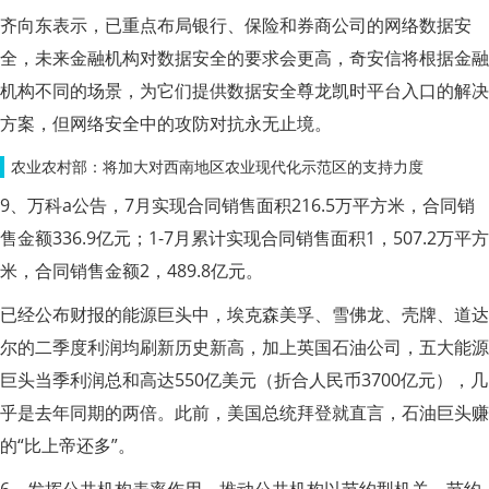
齐向东表示，已重点布局银行、保险和券商公司的网络数据安
全，未来金融机构对数据安全的要求会更高，奇安信将根据金融
机构不同的场景，为它们提供数据安全尊龙凯时平台入口的解决
方案，但网络安全中的攻防对抗永无止境。
农业农村部：将加大对西南地区农业现代化示范区的支持力度
9、万科a公告，7月实现合同销售面积216.5万平方米，合同销
售金额336.9亿元；1-7月累计实现合同销售面积1，507.2万平方
米，合同销售金额2，489.8亿元。
已经公布财报的能源巨头中，埃克森美孚、雪佛龙、壳牌、道达
尔的二季度利润均刷新历史新高，加上英国石油公司，五大能源
巨头当季利润总和高达550亿美元（折合人民币3700亿元），几
乎是去年同期的两倍。此前，美国总统拜登就直言，石油巨头赚
的“比上帝还多”。
6．发挥公共机构表率作用。推动公共机构以节约型机关、节约