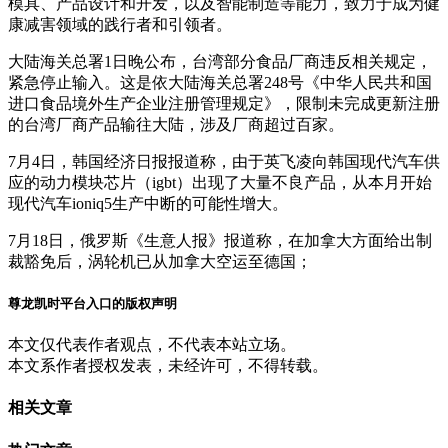
模具、产品设计和开发，以及智能制造等能力，致力于成为健
康减害领域的践行者和引领者。
大陆海关总署1日晚公布，台湾部分食品厂商违反相关规定，
紧急停止输入。这是依大陆海关总署248号《中华人民共和国
进口食品境外生产企业注册管理规定》，限制未完成更新注册
的台湾厂商产品输往大陆，涉及厂商超过百家。
7月4日，韩国经济日报报道称，由于英飞凌向韩国现代汽车供
应的动力模块芯片（igbt）出现了大量不良产品，从本月开始
现代汽车ioniq5生产中断的可能性增大。
7月18日，俄罗斯《生意人报》报道称，在加拿大方面给出制
裁豁免后，涡轮机已从加拿大空运至德国；
尊龙凯时平台入口的版权声明
本文仅代表作者观点，不代表本站立场。
本文系作者授权发表，未经许可，不得转载。
相关文章