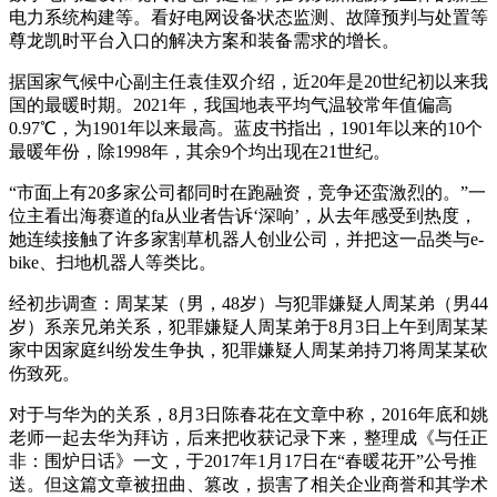
电力系统构建等。看好电网设备状态监测、故障预判与处置等
尊龙凯时平台入口的解决方案和装备需求的增长。
据国家气候中心副主任袁佳双介绍，近20年是20世纪初以来我
国的最暖时期。2021年，我国地表平均气温较常年值偏高
0.97℃，为1901年以来最高。蓝皮书指出，1901年以来的10个
最暖年份，除1998年，其余9个均出现在21世纪。
“市面上有20多家公司都同时在跑融资，竞争还蛮激烈的。”一
位主看出海赛道的fa从业者告诉‘深响’，从去年感受到热度，
她连续接触了许多家割草机器人创业公司，并把这一品类与e-
bike、扫地机器人等类比。
经初步调查：周某某（男，48岁）与犯罪嫌疑人周某弟（男44
岁）系亲兄弟关系，犯罪嫌疑人周某弟于8月3日上午到周某某
家中因家庭纠纷发生争执，犯罪嫌疑人周某弟持刀将周某某砍
伤致死。
对于与华为的关系，8月3日陈春花在文章中称，2016年底和姚
老师一起去华为拜访，后来把收获记录下来，整理成《与任正
非：围炉日话》一文，于2017年1月17日在“春暖花开”公号推
送。但这篇文章被扭曲、篡改，损害了相关企业商誉和其学术