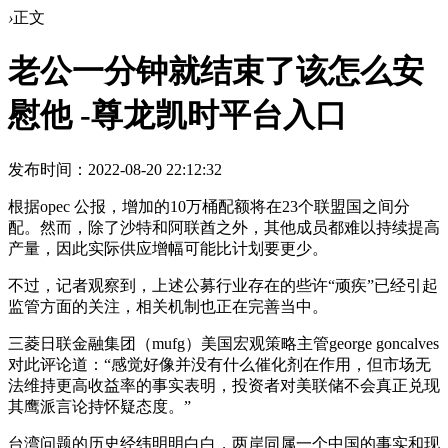
›
正文
老公一分钟就结束了该怎么安
慰他 -尊龙凯时平台入口
发布时间：2022-08-20 22:12:32
根据opec 公报，增加的10万桶配额将在23个联盟国之间分
配。然而，除了沙特和阿联酋之外，其他成员都难以持续提高
产量，因此实际供应增幅可能比计划要更少。
不过，记者观察到，上述公募行业存在的些许“顽疾”已经引起
监管方面的关注，相关机制也正在完善当中。
三菱日联金融集团（mufg）美国宏观策略主管george goncalves
对此评论道：“感觉好像并没有什么催化剂在作用，但市场无
法维持更高收益率的事实表明，投资者对美联储不会真正兑现
其鹰派言论持怀疑态度。”
台湾问题的历史经纬明明白白，两岸同属一个中国的事实和现