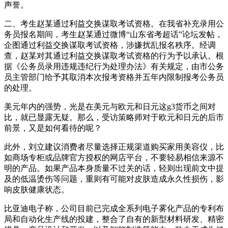
声誉。
二、考生赵某通过利益交换谋取考试资格。在我省补充录用公
务员报名期间，考生赵某通过微博“山东省考超话”论坛发帖，
企图通过利益交换谋取考试资格，涉嫌扰乱报名秩序。经调
查，赵某对其通过利益交换谋取考试资格的行为予以承认。根
据《公务员录用违规违纪行为处理办法》有关规定，由市公务
员主管部门给予其取消本次报考资格并五年内限制报考公务员
的处理。
美元年内的强势，光是在美元与欧元和日元这g3货币之间对
比，就已显露无疑。那么，受访策略师对于欧元和日元的后市
前景，又是如何看待的呢？
此外，刘立建议消费者尽量选择正规渠道购买家用美容仪，比
如商场专柜或品牌官方授权的网店平台，不要轻易相信来源不
明的产品。如果产品本身质量不过关的话，轻则出现前文中提
及的低温烫伤等问题，重则有可能对皮肤造成永久性损伤，影
响皮肤健康状态。
比亚迪电子称，公司目前已完成全系列电子雾化产品的专利布
局和自动化生产线的投建，整合了自有的新型材料研发、精密