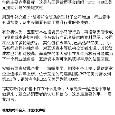
年的主要赤字目标，这是与国际货币基金组织（imf）440亿美
元援助计划的关键支柱。
周茂华补充道：“随着符合资质的理财子公司增加，行业竞争
有望加剧，从中长期看有助于提升行业服务质效。”
有分析认为，五源资本在投资完小马智行后，再投擎天智卡或
与投资成本密切相关。小马智行向记者提供的资料显示，公司
在经历了多轮融资后，其估值在今年3月已高达85亿美元。小
马智行这样的独角兽，对五源资本等机构投资者来说，其投资
成本已经相对较高。而新投的擎天智卡在几年后极有可能成为
下一个行业独角兽，五源资本则可乘风获得丰厚的估值回报。
安徽有两家省属企业——海螺集团、铜陵有色上榜，是这两家
企业连续四年上榜。位于芜湖的海螺集团以397亿美元营收列
第353位，铜陵有色以355亿美元列第400位。
“其实我们现在也不存在什么竞争，大家先去一起把这个市场
做起来，建立起消费者的认知和信心，这是最重要的事。” 唐
龙坦言。
尊龙凯时平台入口的版权声明