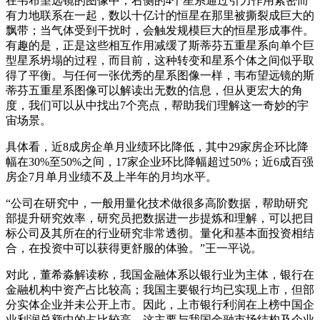
在韦布望远镜的图像中，右侧的4个星系通过引力作用紧密而
有力地联系在一起，数以十亿计的恒星在那里被撕裂成巨大的
飘带；当气体受到干扰时，会触发规模巨大的恒星形成事件。
有趣的是，正是这些相互作用减缓了斯蒂芬五重星系向单个巨
型星系坍塌的过程，而目前，这种转变和星系个体之间似乎取
得了平衡。与任何一张优秀的星系图像一样，韦布望远镜的斯
蒂芬五重星系图像可以解读出无数的信息，但从更宏大的角
度，我们可以从中找出7个亮点，帮助我们理解这一奇妙的宇
宙场景。
具体看，近8成房企单月业绩环比降低，其中29家房企环比降
幅在30%至50%之间，17家企业环比降幅超过50%；近6成百强
房企7月单月业绩不及上半年的月均水平。
“公司在研究中，一般用量化技术做很多高阶数据，帮助研究
部提升研究效率，研究员把数据进一步提炼和理解，可以把目
标公司及其所在的行业研究非常透彻。量化和基本面投资相结
合，在投资中可以获得更舒服的体验。”王一平说。
对此，董希淼解读称，我国金融体系以银行业为主体，银行在
金融机构中资产占比较高；我国主要银行均已实现上市，但部
分实体企业并未公开上市。因此，上市银行利润在上榜中国企
业利润总额中的占比较高，这主要与我国金融市场结构及企业