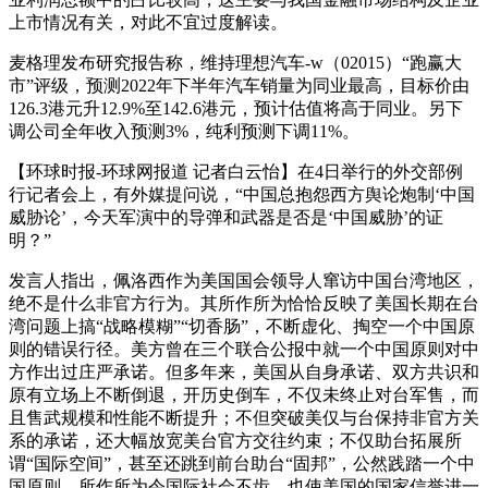
上市情况有关，对此不宜过度解读。
麦格理发布研究报告称，维持理想汽车-w（02015）“跑赢大
市”评级，预测2022年下半年汽车销量为同业最高，目标价由
126.3港元升12.9%至142.6港元，预计估值将高于同业。另下
调公司全年收入预测3%，纯利预测下调11%。
【环球时报-环球网报道 记者白云怡】在4日举行的外交部例
行记者会上，有外媒提问说，“中国总抱怨西方舆论炮制‘中国
威胁论’，今天军演中的导弹和武器是否是‘中国威胁’的证
明？”
发言人指出，佩洛西作为美国国会领导人窜访中国台湾地区，
绝不是什么非官方行为。其所作所为恰恰反映了美国长期在台
湾问题上搞“战略模糊”“切香肠”，不断虚化、掏空一个中国原
则的错误行径。美方曾在三个联合公报中就一个中国原则对中
方作出过庄严承诺。但多年来，美国从自身承诺、双方共识和
原有立场上不断倒退，开历史倒车，不仅未终止对台军售，而
且售武规模和性能不断提升；不但突破美仅与台保持非官方关
系的承诺，还大幅放宽美台官方交往约束；不仅助台拓展所
谓“国际空间”，甚至还跳到前台助台“固邦”，公然践踏一个中
国原则，所作所为令国际社会不齿，也使美国的国家信誉进一