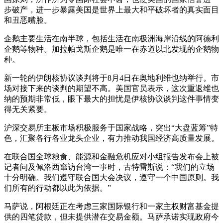
步破产，进一步暴露美国是世界上最大和平破坏者的真实面目
和丑恶嘴脸。
企鹅主要生活在南半球，包括生活在南极洲海岸沿线的阿德利
企鹅等物种。加拉帕戈斯企鹅是唯一在赤道以北发现的企鹅物
种。
新一轮的伊朗核协议谈判将于8月4日在奥地利维也纳举行。市
场对接下来的谈判的期望不高。美国官员表示，这次重返维也
纳的预期非常低，眼下最大的担忧是伊核协议谈判这件事情变
得无关紧要。
沪深交易所主板市场积极服务于国家战略，突出“大盘蓝筹”特
色，汇聚各行各业龙头企业，有力推动我国经济高质量发展。
在联合国全球粮食、能源和金融危机应对小组报告发布会上被
记者问及佩洛西窜访台湾一事时，古特雷斯说：“我们的立场
十分明确。我们遵守联合国大会决议，遵守一个中国原则。我
们所有的行动都以此为依据。”
马萨说，阿根廷正在考虑三家国际银行和一家主权财富基金提
供的四笔贷款，但未提供潜在交易金额。马萨承诺实现政府今