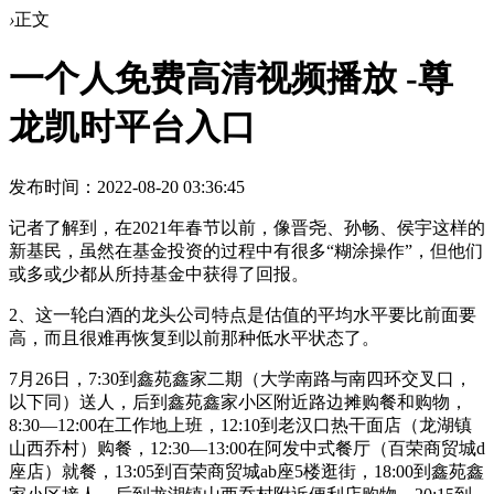
›
正文
一个人免费高清视频播放 -尊
龙凯时平台入口
发布时间：2022-08-20 03:36:45
记者了解到，在2021年春节以前，像晋尧、孙畅、侯宇这样的
新基民，虽然在基金投资的过程中有很多“糊涂操作”，但他们
或多或少都从所持基金中获得了回报。
2、这一轮白酒的龙头公司特点是估值的平均水平要比前面要
高，而且很难再恢复到以前那种低水平状态了。
7月26日，7:30到鑫苑鑫家二期（大学南路与南四环交叉口，
以下同）送人，后到鑫苑鑫家小区附近路边摊购餐和购物，
8:30—12:00在工作地上班，12:10到老汉口热干面店（龙湖镇
山西乔村）购餐，12:30—13:00在阿发中式餐厅（百荣商贸城d
座店）就餐，13:05到百荣商贸城ab座5楼逛街，18:00到鑫苑鑫