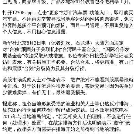
已见底，而品牌升级、产品及地域组合改善也令毛利率上升。
打开12306 app，点击“更多”找到“汽车票”功能入口，即可购买
汽车票。不用再去辛苦寻找当地客运站的网络购票渠道，免去
旅客跨越多个平台预订的烦恼。而且一号通用，不用重复输入
个人信息，不用担心信息泄露。
新华社北京8月3日电（记者刘欢、石龙洪）大陆方面决定
对“台独”顽固分子关联机构“台湾民主基金会”、“国际合作发
展基金会”依法采取惩戒措施。多位专家3日接受新华社记者采
访时表示，有关措施正当必要、合法合规，将更精准、有力打
击和震慑“台独”分裂势力及其分裂行径。
美股市场观察人士对作者表示，散户绝对不能看到股票暴涨就
冲进场。对于这样流通性很差的股票，实际交易时因为买单过
少很难卖掉，有价无市，最终遭受损失。
报道称，担心当地形象受损的渔业相关人士等仍然反对排海，
故东田的行为如何获得理解已成为议题。日本政府和东电在
2015年与当地渔民约定，“若无相关人士的理解，不会进行任
何（处理水）处置”，在敲定排海方针后也明确表示“遵守”该
约定，故相关方面需要在排海开始之前得到当地的理解。