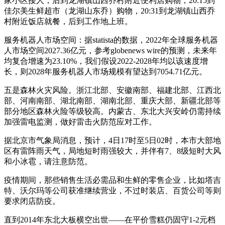
家小区接人，后到龙湖镇山西乔村附近便利店购物，20:15到
佳尔美生鲜超市（龙湖山东乔）购物，20:31到龙湖镇山西乔
村附近饭店就餐，后到工作地上班。
服务机器人市场空间：据statista的数据，2022年全球服务机器
人市场空间2027.36亿元，参考globenews wire的预测，未来年
均复合增速为23.10%，我们假设2022-2028年均以该速度增
长，则2028年服务机器人市场规模有望达到7054.71亿元。
五是森林火灾风险。浙江北部、安徽南部、福建北部、江西北
部、河南南部、湖北南部、湖南北部、重庆大部、新疆北部等
部分地区森林火险等级较高。内蒙古、东北大兴安岭仍需持续
加强雷电监测，做好雷击火防范应对工作。
据北京市气象局消息，预计，4日17时至5日02时，本市大部地
区有雷阵雨天气，局地短时雨强较大，并伴有7、8级短时大风
和小冰雹，请注意防范。
疫情期间，那些销售生活必需品和生鲜的零售企业，比如塔吉
特、沃尔玛等公司获准继续营业，不过时装店、百货公司等则
要求闭店防疫。
直到2014年东北大板横空出世——在平价雪糕仍固守1-2元档