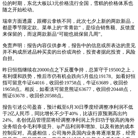
位的时期，东北大板以3元价格流行全国，雪糕的价格体系也
随之开始松动。
瑞幸方面透露，跟椰云拿铁不同，此次七夕上新的两款新品，
都是季节限定款。菜单上的“常青款”，是综合销售额、反馈度
来保留的，而这两款新品“可能也就保留几周”。
免责声明：报告内容仅供参考，报告中的信息或所表达的意见
并不构成所述品种买卖的出价或询价，投资者据此投资，风险
自担。
昨日恒指继续在20000点之下反覆争持，总算守于19500之上，
有利缓和跌势，惟后市仍有机会跌向5月低位19178。如看好恒
指可留意牛证64016，收回价19758点，牛证63689，收回价
19658点。相反，如看淡可留意熊证63677，收回价20448点，
熊证63678，收回价20588点。
报告引述公司盈喜，预计截至6月30日季度经调整净利润不低
于2亿人民币，同比增长不少于40%，比该行原预测高出约
24%。名创优品管理层将经调整净利润上升归功于较高的海外
业务组合令毛利率提升、ip产品利润率增加、以及有效的成本
控制应对。高盛相信，公司海外及国内业务将逐渐复苏，经营