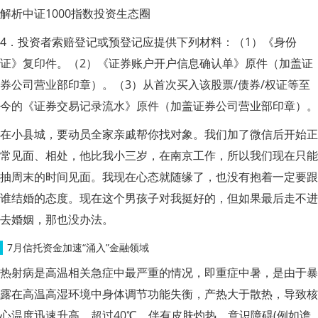
解析中证1000指数投资生态圈
4．投资者索赔登记或预登记应提供下列材料：（1）《身份
证》复印件。（2）《证券账户开户信息确认单》原件（加盖证
券公司营业部印章）。（3）从首次买入该股票/债券/权证等至
今的《证券交易记录流水》原件（加盖证券公司营业部印章）。
在小县城，要动员全家亲戚帮你找对象。我们加了微信后开始正
常见面、相处，他比我小三岁，在南京工作，所以我们现在只能
抽周末的时间见面。我现在心态就随缘了，也没有抱着一定要跟
谁结婚的态度。现在这个男孩子对我挺好的，但如果最后走不进
去婚姻，那也没办法。
7月信托资金加速“涌入”金融领域
热射病是高温相关急症中最严重的情况，即重症中暑，是由于暴
露在高温高湿环境中身体调节功能失衡，产热大于散热，导致核
心温度迅速升高，超过40℃，伴有皮肤灼热、意识障碍(例如谵