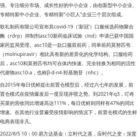
强、专注细分市场、成长性好的中小企业，由创新型中小企业、
专精特新中小企业、专精特新“小巨人”企业三个层次组成。
歌礼制药有限公司宣布其covid-19（‘新冠’）口服候选药物聚合
酶（rdrp）抑制剂asc10新药临床试验（ind）申请已获中国国
家药监局受理。asc10是一款口服双前药，同单前药莫努匹韦
（molnupiravir）相比具有新的差异化的化学结构。口服给药
后，asc10和莫努匹韦均可在体内快速、完全转换为相同的活性
代谢物asc10-a，也称β-d-n4-羟基胞苷（nhc）。
自2015年每日优鲜提出前置仓模型后，经过六七年的发展，前
置仓模式在疫情爆发后一度呈现井喷之势。到2021年q3，叮咚
买菜的营收同比增速高达111%，每日优鲜则同样有47%的同比
增速。在其他行业普遍受疫情影响的情况下，前置仓模式的生鲜
电商表现非凡。
2022/8/5 10：00 易方达基金：立时代之基，应时代之变：深度