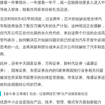
接着一件事情办，一年接着一年干，就一定能推动更多人进入中
等收入群体，朝着共同富裕目标扎实迈进。
北京时间8月4日早间消息，过去两年，芯片的短缺迫使全球汽
车制造商放弃了数百万辆汽车的生产计划。这种情况正在缓解，
但汽车公司正在付出新的永久性代价。来自这两个行业的企业高
管均表示，如何解决芯片短缺问题目前已经成为汽车开发中必须
思考的一点。这将风险和部分成本从芯片公司转嫁给了汽车制造
商。
此外，还有中天国富证券、万和证券、新时代证券（诚通证
券）、国海证券、东莞证券在内的5家券商因投行业务相关问题
被深交所采取书面警示的自律监管措施。华龙证券、海通证券还
收到全国股转公司的罚单。
【奋斗者·正青春】石佳：让苗绣技艺“绣”出产业致富新生活
优质中小企业是指在产品、技术、管理、模式等方面创新能力