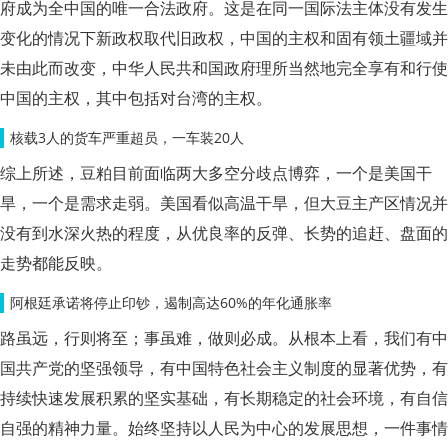
府成为全中国的唯一合法政府。这是在同一国际法主体没有发生
变化的情况下新政权取代旧政权，中国的主权和固有领土疆域并
未由此而改变，中华人民共和国政府理所当然地完全享有和行使
中国的主权，其中包括对台湾的主权。
核载3人的货车严重超员，一车装20人
综上所述，豆粕目前面临两大多空分歧点博弈，一个是美国干
旱，一个是需求走弱。美国看似高温干旱，但大豆主产区情况并
没有到水深火热的程度，从优良率的反弹、长势的追赶、盘面的
走势都能反映。
阿根廷承诺将停止印钞，遏制高达60%的年化通胀率
路虽远，行则将至；事虽难，做则必成。从根本上看，我们有中
国共产党的坚强领导，有中国特色社会主义制度的显著优势，有
持续快速发展积累的坚实基础，有长期稳定的社会环境，有自信
自强的精神力量。始终坚持以人民为中心的发展思想，一件事情