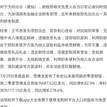
对于为何出台《通知》，财政部相关负责人在当日答记者问时指
出，为加强国有金融企业财务管理，近年来财政部先后出台一系
列财务制度。
经查，王可杰丧失理想信念、背弃初心使命，对抗组织审查；无
视中央八项规定精神，违规收受礼金；违背组织原则，利用职权
在干部职务晋升方面为他人谋取利益并收受财物；为官不廉，违
规收受礼品礼金；违反财经法规，违规套取国有资金；贪欲膨
胀、政商不分，大搞权钱交易，利用职务便利为他人在企业经
营、项目建设等方面谋利，并非法收受巨额财物。
7月29日美股盘前，雪佛龙发布了有史以来最亮眼的季度财报，
第二季度雪佛龙总营收为687.62亿美元，同比增长82.9%；净利
润为117.15亿美元，同比增长278.6%。
流氓软件下载app大全免费下载尊龙凯时平台入口的版权与免责
声明：