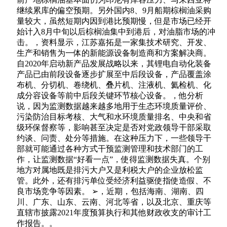
继续累库的偏空预期。另外国内8、9月船期棕榈油采购
量较大，虽然短期内因到港比预期慢，但是市场已经开
始计入8月中旬以后棕榈油集中到港后，对油脂市场的冲
击。，资料显示，江苏嘉拓是一家集技术研究、开发、
生产和销售为一体的新能源设备制造商和方案解决商。
自2020年启动新产品发展战略以来，其锂电自动化装备
产品已由前段设备逐步扩展至中后段设备，产品覆盖涂
布机、分切机、卷绕机、叠片机、注液机、氦检机、化
成分容设备等前中后段关键环节核心设备。，他分析
说，因为监测数据越来越多地用于生态环境质量评价、
污染防治目标考核、大气和水环境质量排名、中央和省
级环保督察等，影响甚至决定是否对党政领导干部采取
约谈、问责、处分等措施。在这种压力下，一些领导干
部就可能通过各种方式干预监测管理和技术部门的工
作，让监测数据“好看一点”，使得监测数据失真。个别
地方对属地既是排污大户又是利税大户的企业放松监
管。此外，还有排污单位受经济利益驱使指使造假、不
良市场竞争等因素。 ➢，近期，包括海南、湖南、四
川、广东、山东、云南、河北等省，以及北京、重庆等
直辖市披露2021年度预算执行和其他财政收支的审计工
作报告。。