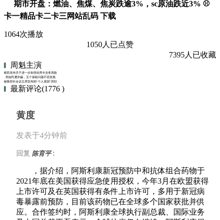
期市开盘：燃油、焦煤、焦炭跌逾3%，sc原油跌近3% ⚾
卡一精品卡二卡三网站乱码 下载
1064次播放
1050人已点赞
7395人已收藏
周魁主演
银联发布关于进一步加强信用卡业务风险防控的工作通知
周渝民遭诈骗，五个保险问题不容忽视
秘鲁部长会议主席宣布因“个人原因”辞职
最新评论(1776 )
黄度
发表于4分钟前
:
回复
陈育平
，据介绍，阿斯利康新冠预防中和抗体组合药物于
2021年底在美国获得应急使用授权，今年3月在欧盟获得
上市许可及在英国获得有条件上市许可，多用于新冠病
毒暴露前预防，目前该药物已在全球多个国家获批并供
应。合作签约时，阿斯利康全球执行副总裁、国际业务