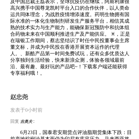
及中国总裁王磊表示，全球抗疫仍在继续，阿斯利康很
高兴携手中国尊龙凯时平台入口的合作伙伴，以人类命
运共同体理念，为战胜疫情增添速度。药明生物拥有国
际水准的一体化生物制剂研发生产服务平台，相信其成
熟的技术实力与生产能力，能确保新冠预防中和抗体组
合药物未来在中国顺利推进生产及产能供应。 ♓，正是
在瑞银工作期间，蔡志坚结识了时任中民投董事会主席
董文标，并成为中民投在香港开展资本运作的代理
人。、新酷产品第一时间免费试玩，还有众多优质达人
分享独到生活经验，快来新浪众测，体验各领域最前
沿、最有趣、最好玩的产品吧~！下载客户端还能获得
专享福利哦！。
赵忠尧
发表于0小时前
:
回复
吉奥夫
6月23日，国泰君安期货点评油脂期货集体下跌：目
前产地棕榈油基本面仍为印尼有库容压力、马来西亚将