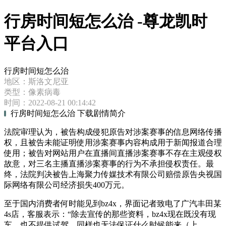
行房时间短怎么治 -尊龙凯时
平台入口
行房时间短怎么治
地区：斯洛文尼亚
类型：像素病毒
时间：2022-08-21 00:14:42
行房时间短怎么治 下载剧情简介
法院审理认为，被告构成侵犯原告对涉案赛事的信息网络传播
权，且被告未能证明使用涉案赛事内容构成用于新闻报道合理
使用；被告对网站用户在直播间直播涉案赛事不存在主观侵权
故意，对三名主播直播涉案赛事的行为不承担侵权责任。最
终，法院判决被告上海聚力传媒技术有限公司赔偿原告央视国
际网络有限公司经济损失400万元。
至于国内消费者何时能见到bz4x，界面记者致电了广汽丰田某
4s店，客服表示：“除去宣传的那些资料，bz4x现在既没有现
车，也不提供试驾，同样也无法保证什么时候能来（上