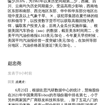
偏少20.6%，为1961年以来历史同期第二少，西藏、四
川、云南均为历史同期最少。受温高雨少影响，西南地
区东部和南部、西北地区东部、华中和华东部分地区出
现中度及以上气象干旱。 ♓，该犯罪集团在夏竹林的组
织和领导下，以投资数字货币可以获取高额回报为诱
饵，骗取客户投资入金，后将入金瓜分实施诈骗。、根
据美国汽车协会（aaa）的数据，截至美东时间周二，全
美平均汽油价格报4.163美元/加仑，今年夏天早些时候，
美国平均汽油报价曾一度突破5美元/加仑，在加州等部
分地区，汽油价格甚至接近7美元/加仑。。
赵忠尧
发表于0小时前
:
回复
吉奥夫
6月23日，根据佐思汽研数据中心的统计，慧翰股份
在2021年中国乘用车t-box的市场份额中排名第七，小于
另外两家国产厂商联友科技和东软。，除了五花八门的
本地玩乐体验，也有一部分年轻人选择用“拼假”的形式