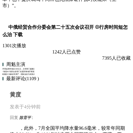
市）”。
中俄经贸合作分委会第二十五次会议召开 ⚾行房时间短怎
么治 下载
1301次播放
1242人已点赞
7395人已收藏
周魁主演
环境监测市场近540亿元，主管部门提醒企业不能在数据上动歪脑筋
“海巡06”轮联合多部门在厦漳海域开展巡航搜救一体化联合行动
欧佩克 仅象征性增产，国际油价为何跳水创近半年新低？
最新评论(1109 )
黄度
发表于4分钟前
:
回复
陈育平
，此外，7月全国平均降水量96.6毫米，较常年同期