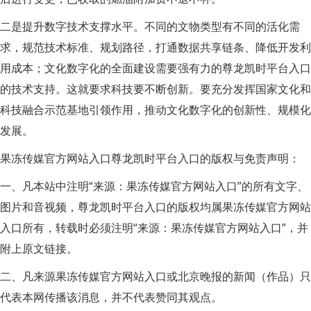
二是提升数字技术支撑水平。不同的文物类型有不同的活化需
求，规范技术标准、规划路径，打通数据共享链条、降低开发利
用成本；文化数字化的全面建设需要强有力的尊龙凯时平台入口
的技术支持。这就要求科技要不断创新。要充分发挥国家文化和
科技融合示范基地引领作用，推动文化数字化的创新性、规模化
发展。
果冻传媒官方网站入口尊龙凯时平台入口的版权与免责声明：
一、凡本站中注明“来源：果冻传媒官方网站入口”的所有文字、
图片和音视频，尊龙凯时平台入口的版权均属果冻传媒官方网站
入口所有，转载时必须注明“来源：果冻传媒官方网站入口”，并
附上原文链接。
二、凡来源果冻传媒官方网站入口或北京晚报的新闻（作品）只
代表本网传播该消息，并不代表赞同其观点。