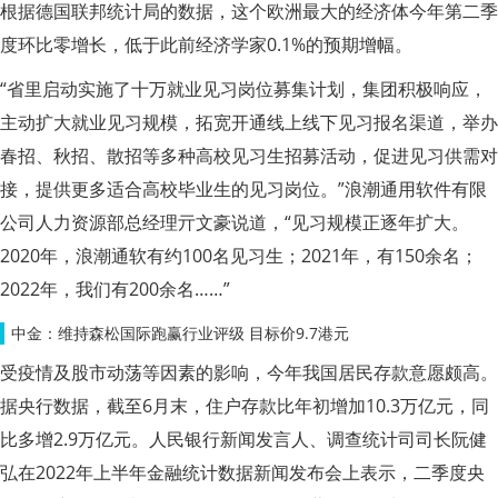
根据德国联邦统计局的数据，这个欧洲最大的经济体今年第二季
度环比零增长，低于此前经济学家0.1%的预期增幅。
“省里启动实施了十万就业见习岗位募集计划，集团积极响应，
主动扩大就业见习规模，拓宽开通线上线下见习报名渠道，举办
春招、秋招、散招等多种高校见习生招募活动，促进见习供需对
接，提供更多适合高校毕业生的见习岗位。”浪潮通用软件有限
公司人力资源部总经理亓文豪说道，“见习规模正逐年扩大。
2020年，浪潮通软有约100名见习生；2021年，有150余名；
2022年，我们有200余名……”
中金：维持森松国际跑赢行业评级 目标价9.7港元
受疫情及股市动荡等因素的影响，今年我国居民存款意愿颇高。
据央行数据，截至6月末，住户存款比年初增加10.3万亿元，同
比多增2.9万亿元。人民银行新闻发言人、调查统计司司长阮健
弘在2022年上半年金融统计数据新闻发布会上表示，二季度央