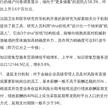
行的储户问卷调查显示，倾向于“更多储蓄”的居民占58.3%，环
比上升3.6个百分点。
法国卫生和医学研究所等机构开展的新研究为探索相关分子机制
提供了新工具。研究人员利用“dna折纸术”设计出一个纳米级“机
器人”。它由3个dna“折纸”结构组成，能够向细胞表面对机械刺
激敏感的受体施加高精确度外力，其作用力精确度可达到1皮牛
顿（即万亿分之一牛顿）。
知识密集型服务贸易继续平稳增长。上半年，知识密集型服务进
出口12144.9亿元，增长9.8%。
1、递延支付机制：对于金融企业高级管理人员及对风险有直接
或重要影响岗位的员工，基本薪酬一般不高于薪酬总额的35%，
根据其所负责业务收益和风险分期考核情况进行绩效薪酬延期支
付，绩效薪酬的40%以上应当采取延期尊龙凯时平台入口的支付
方式，延期支付期限一般不少于3年。