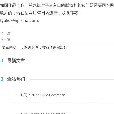
如因作品内容、尊龙凯时平台入口的版权和其它问题需要同本网
联系的，请在见网后30日内进行，联系邮箱：
tyulie@vip.sina.com
。
上一篇:
下一篇:
文章来源：
，欢迎分享，转载请保留出处
最新文章
全站热门
时间：2022-08-20 22:35:38