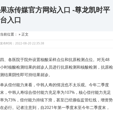
果冻传媒官方网站入口 -尊龙凯时平
台入口
当前位置：
» 正文
发布时间：2022-08-20 22:35:38
四、各医院于院外设置核酸采样点位和抗原检测点位。对无48
小时核酸检测结果的就诊人员进行抗原检测和核酸检测，抗原检
测结果阴性即可持结果就诊。
单从偿付能力来看，中韩人寿的情况也不太乐观。今年二季度
末，中韩人寿综合偿付能力充足率为107%，核心偿付能力充足
率为73%，偿付能力持续下滑，甚至已经濒临监管红线，增资势
在必行。记者注意到，自2021年第一季度末至今年二季度末，