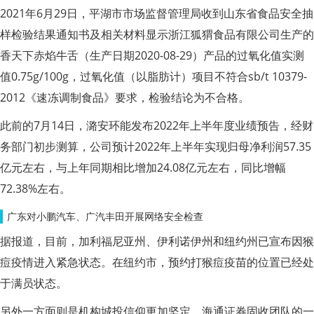
2021年6月29日，平湖市市场监督管理局收到山东省食品安全抽
样检验结果通知书及相关材料显示浙江狐猬食品有限公司生产的
香天下赤焰牛舌（生产日期2020-08-29）产品的过氧化值实测
值0.75g/100g，过氧化值（以脂肪计）项目不符合sb/t 10379-
2012《速冻调制食品》要求，检验结论为不合格。
此前的7月14日，潞安环能发布2022年上半年度业绩预告，经财
务部门初步测算，公司预计2022年上半年实现归母净利润57.35
亿元左右，与上年同期相比增加24.08亿元左右，同比增幅
72.38%左右。
广东对小鹏汽车、广汽丰田开展网络安全检查
据报道，目前，加利福尼亚州、伊利诺伊州和纽约州已宣布因猴
痘疫情进入紧急状态。在纽约市，预约打猴痘疫苗的位置已经处
于满员状态。
另外一方面则是机构城投信仰更加坚定。海通证券固收团队的一