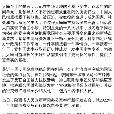
人民至上的誓言，印记在中华大地的沧桑巨变中。百余年的时
间单元，党领导人民不断推进着波澜壮阔的历史伟业，中国人
民彻底摆脱了被欺侮、被压迫、被奴役的命运，成为国家、社
会和自己命运的主人，全过程人民民主持续发展完善，14亿多
人口实现了全面小康。特别是党的十八大以来，以习近平同志
为核心的党中央深刻把握我国社会主要矛盾变化带来的新特点
新要求，紧紧围绕解决发展不平衡不充分问题，科学制定路线
方针政策和工作部署，一件事情接着一件事情办、一年接着一
年干，党和国家事业取得历史性成就、发生历史性变革，为满
足人民日益增长的美好生活需要创造了更完备的条件、提供了
更坚实的基础。
最近一周，围绕联刚稳定团在刚果（金）的流血冲突成为国际
社会的焦点新闻。自7月25日起，该国东部城市戈马和布滕博
发生了反联合国暴力抗议活动，冲击联刚稳定团总部和供应基
地。据称联合国维和部队发射了实弹和催泪弹应对局势，升级
的冲突最终造成至少15人死亡，包括三名维和人员。
当日，陕西省人民政府新闻办公室举行新闻发布会，就2022年
上半年陕西省商务运行情况向外界进行发布。