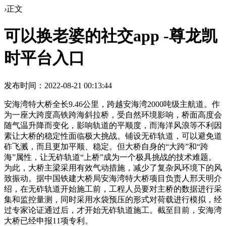
›
正文
可以换老婆的社交app -尊龙凯
时平台入口
发布时间：2022-08-21 00:13:44
安海湾特大桥全长9.46公里，跨越安海湾2000吨级主航道。作
为一座大跨度高铁跨海斜拉桥，受自然环境影响，桥面高度会
随气温升降而变化，影响轨道的平顺度，而海洋风浪等不利因
素让大桥的稳定性面临极大挑战。铺设无砟轨道，可以避免道
砟飞溅，而且更加平顺、稳定。但大桥自身的“大跨”和“跨
海”属性，让无砟轨道“上桥”成为一个极具挑战的技术难题。
为此，大桥主梁采用有效气动措施，减少了复杂风环境下的风
致振动。据中国铁建大桥局安海湾特大桥项目负责人邢天明介
绍，在无砟轨道开始施工前，工程人员要对主桥的数据进行采
集和监控量测，同时采用水袋预压的形式对荷载进行模拟，经
过专家论证通过后，才开始无砟轨道施工。截至目前，安海湾
大桥已经申报11项专利。