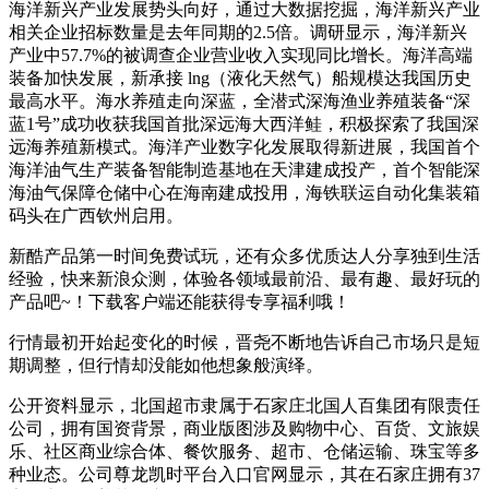
海洋新兴产业发展势头向好，通过大数据挖掘，海洋新兴产业
相关企业招标数量是去年同期的2.5倍。调研显示，海洋新兴
产业中57.7%的被调查企业营业收入实现同比增长。海洋高端
装备加快发展，新承接 lng（液化天然气）船规模达我国历史
最高水平。海水养殖走向深蓝，全潜式深海渔业养殖装备“深
蓝1号”成功收获我国首批深远海大西洋鲑，积极探索了我国深
远海养殖新模式。海洋产业数字化发展取得新进展，我国首个
海洋油气生产装备智能制造基地在天津建成投产，首个智能深
海油气保障仓储中心在海南建成投用，海铁联运自动化集装箱
码头在广西钦州启用。
新酷产品第一时间免费试玩，还有众多优质达人分享独到生活
经验，快来新浪众测，体验各领域最前沿、最有趣、最好玩的
产品吧~！下载客户端还能获得专享福利哦！
行情最初开始起变化的时候，晋尧不断地告诉自己市场只是短
期调整，但行情却没能如他想象般演绎。
公开资料显示，北国超市隶属于石家庄北国人百集团有限责任
公司，拥有国资背景，商业版图涉及购物中心、百货、文旅娱
乐、社区商业综合体、餐饮服务、超市、仓储运输、珠宝等多
种业态。公司尊龙凯时平台入口官网显示，其在石家庄拥有37