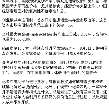
今年以来，国际形势复杂严峻，特别是地缘政治冲突加剧，导
致国际大宗商品价格，尤其是粮食、能源价格大幅上涨，中国
经济发展面对的复杂性不确定性加剧。
创业板试点注册制，首次同步推进增量与存量市场改革。这是
资本市场注册制改革承上启下的关键一步。
全球最大黄金etf--spdr gold trust持仓较上日减少2.32吨，当前持
仓量为1000.65吨。
确诊病例15：女，菏泽市牡丹区西城街道人，8月2日，集中隔
离点发现。经专家会诊，为确诊病例，临床分型轻型。
参考消息网8月4日报道 据西班牙《阿贝赛报》网站2日报道，
神经科学家马修·沃克等专家解释说，“午睡可以提高认知能
力”。而现在，在中国邯郸市，体验到午睡好处的是孩子。
记者在电商平台进行搜索，有很多教授如何解绑青少年模式、
破解防沉迷系统的网店。此外，在调查中记者发现，一些家长
并不清楚青少年模式是什么，或是知道了也没有尝试使用。还
有些未成年人会利用爷爷奶奶的身份信息进行注册，以此规避
未成年限制系统。