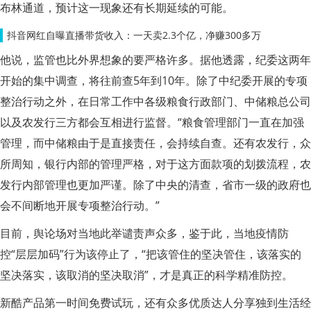
布林通道，预计这一现象还有长期延续的可能。
抖音网红自曝直播带货收入：一天卖2.3个亿，净赚300多万
他说，监管也比外界想象的要严格许多。据他透露，纪委这两年
开始的集中调查，将往前查5年到10年。除了中纪委开展的专项
整治行动之外，在日常工作中各级粮食行政部门、中储粮总公司
以及农发行三方都会互相进行监督。“粮食管理部门一直在加强
管理，而中储粮由于是直接责任，会持续自查。还有农发行，众
所周知，银行内部的管理严格，对于这方面款项的划拨流程，农
发行内部管理也更加严谨。除了中央的清查，省市一级的政府也
会不间断地开展专项整治行动。”
目前，舆论场对当地此举谴责声众多，鉴于此，当地疫情防
控“层层加码”行为该停止了，“把该管住的坚决管住，该落实的
坚决落实，该取消的坚决取消”，才是真正的科学精准防控。
新酷产品第一时间免费试玩，还有众多优质达人分享独到生活经