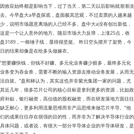
因效应始终都是影响当下，过了当天，第二天以后影响就渐渐淡
去。今早盘大a早盘探底，盘面极其悲观，不过卖票的人越来越
少，说明市场愿意离场的人已经不多。盘中大a没有创出新低，
这是一个让人意外的地方。随后市场大力反弹，上涨25点，收
盘3189，一根锤子线，显得很坚挺。 昨日空头摆开了架势，今
日的结果却像是在给多头做嫁衣。
“想要赚快钱，但钱不好赚。多元化业务赚少赔多，最终多元化
业务变为吞金兽，需要不断的输入资源去推动业务发展，从而无
法自拔。”盘和林认为，其实这也并非紫光集团一家的问题，尤
其近几年，很多芯片公司的核心目标是拿到更多的资源，比如政
府补贴，银行融资，高估值的股权融资，而在研发落地方面往往
缺乏耐心，更多利用流量思维而非产品思维来做芯片半导。“他
们的成果往往存在很强的目的性，而并非为了解决半导体行业的
具体问题，或者说，有很大一部分半导体企业的半导体研发，是