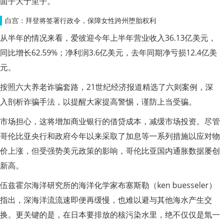
面子大于里子。”
白宫：拜登将签署行政令，保障女性跨州堕胎权利
从半年的情况来看，爱彼迎今年上半年营业收入36.13亿美元，
同比增长62.59%；净利润3.6亿美元，去年同期净亏损12.4亿美
元。
按照六大养老诈骗套路，21世纪经济报道精选了六则案例，深
入剖析诈骗手法，以提醒大家提高警惕，谨防上当受骗。
市场担心，这将增加商业银行的借贷成本，减缓市场投资。尽管
哥伦比亚央行和政府今年以来采取了加息等一系列措施以应对物
价上涨，但受强势美元政策的影响，哥伦比亚国内通胀数据屡创
新高。
伍兹霍尔海洋研究所的海洋化学家布塞斯勒（ken buesseler）
指出，深海洋流流速即便再缓慢，也难以避与其他海水产生交
换。更关键的是，在日本要排放的核污染水里，绝不仅仅是氚一