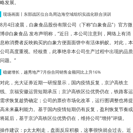
略发展。
现场画面丨东部战区位台岛周边海空域组织实战化联合演训
8月4日凌晨，白象食品股份有限公司（下称“白象食品”）官方微
博@白象食品 发布声明称，“近日，本公司注意到，网络上有消
息称消费者反映购买的白象方便面面饼中有活体蚂蚁。对此，本
公司高度重视。经核查，此事绝非本公司生产过程中出现的品质
问题。”
稳健增长，越秀地产7月份合同销售金额同比上升16%
对此，光大证券近期一研报显示，国内疫情反复，京沪高铁主
线、京福安徽运营短期承压；京沪高铁区位优势仍在，铁路客运
需求恢复趁势确定；公司的票价市场化改革，运行图调整也将提
高未来赢利能力。基于国内疫情短期仍有反复，盈利恢复节奏或
将延后，基于京沪高铁区位优势仍在，维持公司“增持”评级。
操作建议：p太太刚走，盘面反应积极，这事很快就会过去。近