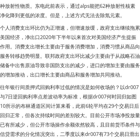
种放射性物质。东电此前表示，通过alps能把62种放射性核素
净化降到更低的浓度。但是，上述方式无法去除氚元素。
个人消费支出环比仍为正增速，但增速放缓，政府支出继续拖累
美国经济，净出口2020年下半年以来首次对美国经济产生提振
作用。消费支出增长主要由于服务消费增加，消费习惯从商品向
服务转移趋势明显。联邦政府支出环比减少主要由于从战略石油
储备中出售原油导致非国防支出的减少，进口的增加主要由服务
的增加推动，出口增长主要由商品和服务增加共同推动。
往年银行间质押式回购利率过低的情况是如何收场的？以dr007
与7日逆回购利率点差波动率为标准，根据dr007何时回归如图
10所示的布林通道区间计算来看，此前6轮平均在29个交易日后
回归正常，但各次持续时间的差别较大。目前公开市场净投放量
已有所减少，但公开市场操作余额依然较高，且目前货币条件与
信贷需求的分化情况突出，二季度以来dr007有73个交易日滑出