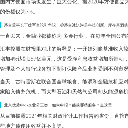
国内方便面市场也发生了巨大变化。据2020年方便食
的份额仅为7%。
茅台董事长丁雄军言论引争议：称茅台冰淇淋是科技创新、库存基酒值
一直以来，金融业都被称为“多金行业”。在每年全国公
汇丰控股在财报里对此的解释是：一开始列账基准收入较
增加4%达到257亿美元，这是受净利息收益增加所带
管理及个人银行业务旗下制订保险产品业务受到不利市
当天，古特雷斯在联合国全球粮食、能源和金融危机应
家陷入债务危机，而大型石油和天然气公司却从能源危机
北京优质中小企业分三类，如何申报？能获哪些服务？点这里
从目前披露2021年相关财政审计工作报告的省份、直
些地方债使用效益并不高等。