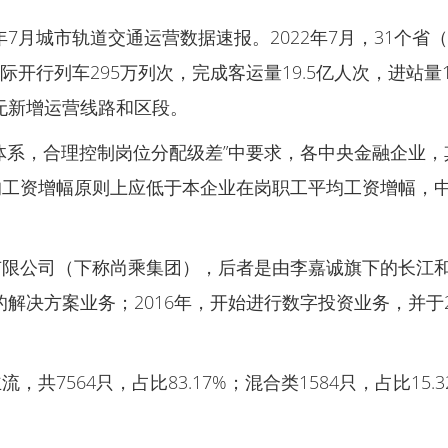
年7月城市轨道交通运营数据速报。2022年7月，31个
际开行列车295万列次，完成客运量19.5亿人次，进站量1
本月无新增运营线路和区段。
体系，合理控制岗位分配级差”中要求，各中央金融企业
均工资增幅原则上应低于本企业在岗职工平均工资增幅，
限公司（下称尚乘集团），后者是由李嘉诚旗下的长江和
的解决方案业务；2016年，开始进行数字投资业务，并于
564只，占比83.17%；混合类1584只，占比15.3