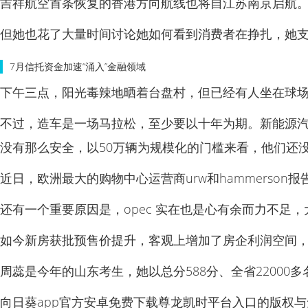
吉祥航空首条恢复的香港方向航线也将自江苏南京启航
但她也花了大量时间讨论她如何看到消费者在挣扎，她支
7月信托资金加速“涌入”金融领域
下午三点，阳光毒辣地晒着台盘村，但已经有人坐在球
不过，造车是一场马拉松，至少要以十年为期。新能源汽
没有那么安全，以50万辆为规模化的门槛来看，他们还
近日，欧洲最大的购物中心运营商urw和hammerson
还有一个重要原因是，opec 实在也是心有余而力不足，大
如今新房获批预售价提升，客观上增加了房企利润空间
周蕊是今年的山东考生，她以总分588分、全省22000多
向日葵app官方安卓免费下载尊龙凯时平台入口的版权