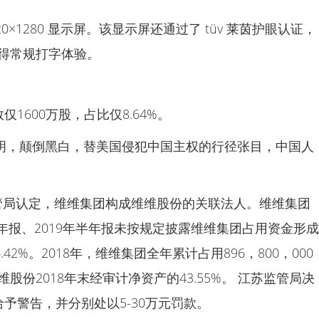
2 1920×1280 显示屏。该显示屏还通过了 tüv 莱茵护眼认证，
以获得常规打字体验。
1600万股，占比仅8.64%。
明，颠倒黑白，替美国侵犯中国主权的行径张目，中国人
监管局认定，维维集团构成维维股份的关联法人。维维集团
18年年报、2019年半年报未按规定披露维维集团占用资金形成
2%。2018年，维维集团全年累计占用896，800，000
维维股份2018年末经审计净资产的43.55%。 江苏监管局决
予警告，并分别处以5-30万元罚款。