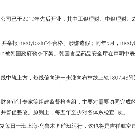
公司已于2019年先后开业，其中工银理财、中银理财、
并举报“medytoxin”不合格、涉嫌造假；同年5月，me
xin被韩国政府勒令下架。韩国食品药品安全厅在声明中表示
中轨上方，短线偏向进一步涨向布林线上轨1807.43
和财务审计专家等组建监督检查组，主要对需要协同完成
并督促整改。原则上，每五年至少对各体系检查1次。
恢复每日一班上海-乌鲁木齐航班运行，这也将是吉祥航空迄