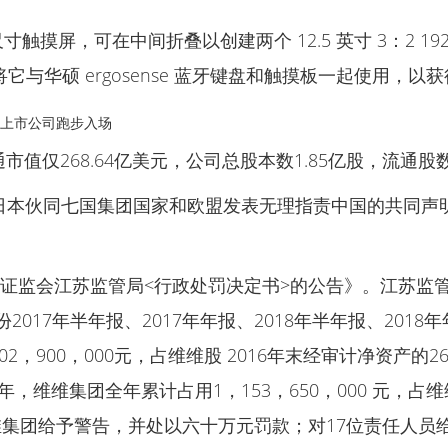
 2.5k 大尺寸触摸屏，可在中间折叠以创建两个 12.5 英寸 3：
户可以将它与华硕 ergosense 蓝牙键盘和触摸板一起使用，
些上市公司跑步入场
仅268.64亿美元，公司总股本数1.85亿股，流通股数仅
日本伙同七国集团国家和欧盟发表无理指责中国的共同声
收到证监会江苏监管局<行政处罚决定书>的公告》。江苏
份2017年半年报、2017年年报、2018年半年报、20
900，000元，占维维股 2016年末经审计净资产的26.4
9年，维维集团全年累计占用1，153，650，000 元，占
集团给予警告，并处以六十万元罚款；对17位责任人员给