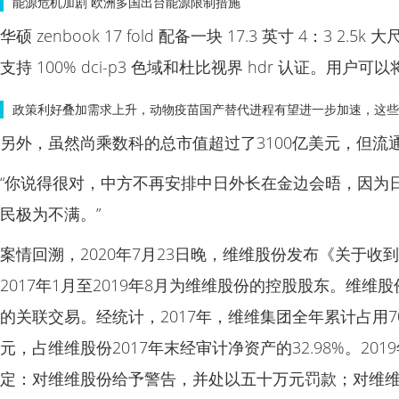
能源危机加剧 欧洲多国出台能源限制措施
华硕 zenbook 17 fold 配备一块 17.3 英寸 4：3
支持 100% dci-p3 色域和杜比视界 hdr 认证。用
政策利好叠加需求上升，动物疫苗国产替代进程有望进一步加速，这
另外，虽然尚乘数科的总市值超过了3100亿美元，但流通市值
“你说得很对，中方不再安排中日外长在金边会晤，因为
民极为不满。”
案情回溯，2020年7月23日晚，维维股份发布《关于
2017年1月至2019年8月为维维股份的控股股东。维维股
的关联交易。经统计，2017年，维维集团全年累计占用702，
元，占维维股份2017年末经审计净资产的32.98%。201
定：对维维股份给予警告，并处以五十万元罚款；对维维