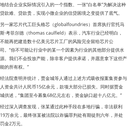
地结合企业实际情况引入的一个指数、一张“白名单”为解决这种
贷款难、贷款贵，实现小微企业的信贷困境之变提供了底气。
另一家芯片代工巨头格芯（globalfoundries）首席执行官托马
斯·考菲尔德（thomas caulfield）表示，汽车行业已经明白，
不能再把建造数十亿美元芯片工厂的风险完全留给芯片公
司。“你不可能让行业中的某一个因素为行业的其他部分提供水
源。我们不会投放产能，除非客户提供承诺，并愿意拿下这些产
能的所有权。”
经法院查明并统计，贾金城等人通过上述方式吸收报案集资参与
人资金共计人民币15亿余元，款项大部分已损失。同时据贾金
城供述，“集团至今募集68亿元左右，资金缺口超十八亿元。”
经过深入调查发现，张某通过此种手段在多地行骗，非法获利
19万余元，最终张某被法院以诈骗罪判处有期徒刑六年，并处
罚金2万元。