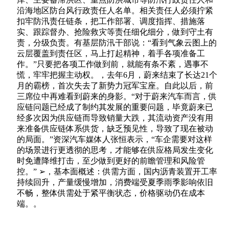
沿海地区防台风行政责任人名单。相关责任人必须拧紧
扣牢防汛责任链条，把工作部署、调度指挥、措施落
实、跟踪督办、抢险救灾等责任细化细分，做到守土有
责，分级负责。有基层防汛干部说：“看到气象云图上的
云层覆盖到责任区，马上打起精神，着手各项准备工
作。”只要把各项工作做到前，就能有条不紊，遇事不
慌，牢牢把握主动权。，去年6月，蔚来结束了长达21个
月的霸榜，首次失去了新势力冠军宝座。自此以后，前
三席位中再难看到蔚来的身影。“对于蔚来汽车而言，供
应链问题已经成了制约其发展的重要问题，毕竟蔚来已
经多次因为供应链而导致销量大跌，其流动资产没有用
来准备供应链体系供货，缺乏预见性，导致了现在被动
的局面。”资深汽车媒体人张恒表示，“车企需要对这样
的场景进行更透彻的思考，才能够在供应格局发生变化
时免遭降维打击，至少做到更好的前瞻管理和风险管
控。” ➢，基本面概述：供需方面，国内沥青装置开工率
持续回升，产量缓慢增加，消费端受夏季雨季影响依旧
不畅，整体供需处于紧平衡状态，价格驱动仍在成本
端。。