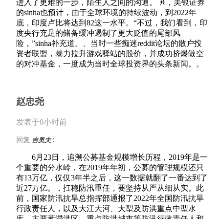
进入了更难的一步，陌生人之间的沟通。 ♓，美银证券
的sinha也预计，由于全球环境的持续波动，到2022年
底，印度卢比将达到82这一水平。“不过，我们看到，印
度央行充足的储备缓冲遏制了更大贬值的尾部风
险，”sinha补充道。、当时一些痴迷reddit论坛的散户投
资者联盟，暴力拉升游戏驿站的股价，并成功挤爆做空
的对冲基金，一度成为当时全球投资界的头条新闻。。
赵忠尧
发表于0小时前
:
回复
吉奥夫
6月23日，追溯公募基金规模增长历程，2019年是一
个重要的分水岭，在2019年年初，公募的管理规模还只
有13万亿，仅仅3年半之后，这一数据就翻了一番达到了
近27万亿。，扛稳防汛重任，要坚持从严从细从实。此
前，国家防汛抗旱总指挥部通报了2022年全国防汛抗旱
行政责任人，以及大江大河、大型及防洪重点中型水
库、主要蓄滞洪区、重点防洪城市等防汛行政责任人和