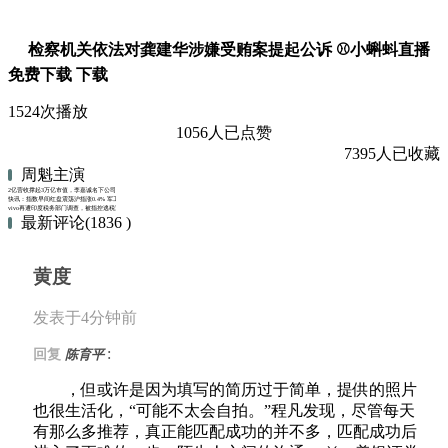
检察机关依法对龚建华涉嫌受贿案提起公诉 ⚾小蝌蚪直播
免费下载 下载
1524次播放
1056人已点赞
7395人已收藏
周魁主演
2亿营收撑起3万亿市值，李嘉诚名下公司为何这么妖？
快讯：指数早间红盘震荡沪指涨0.4% 军工板块陷入回调
vivo再遭印度税务部门调查，被指控逃税近19亿元
最新评论(1836 )
黄度
发表于4分钟前
:
回复
陈育平
，但或许是因为填写的简历过于简单，提供的照片
也很生活化，“可能不太会自拍。”程凡发现，尽管每天
有那么多推荐，真正能匹配成功的并不多，匹配成功后